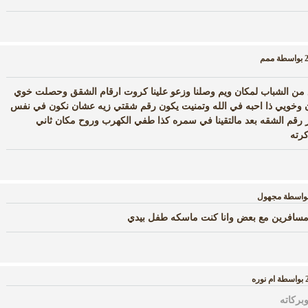
بواسطة
ممم
ن الشباب لمكان ويم وصلنا وزعو علينا كروت ارقام الشقق وحصلت خوي
ان وخويي ذا احبه في الله وتمنيت يكون رقم شقتي زيه عشان نكون في نفس
دور رقم الشقه بعد مالتقينا في سمره كذا طفي الكهرب وروح مكان ثاني
رته
واسطة
مجهول
نا مسافرين مع بعض وانا كنت ماسكه طفل بيدي
بواسطة
ام نوره
بركاته