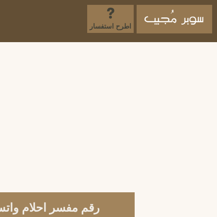
اطرح استفسار
رقم مفسر احلام واتس