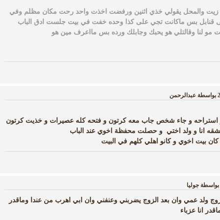
زيت والمحل يقولي خذي اثنين ورفضت اخذت واحد رحت مكان مظلم وفي
قنابل بس ماكانت تجي على كذا وحده خفت في بيت جلست ادق الباب
ت مو لنا وقالتلي هو يحبك وجابلك ورده بس مااعرف مين هو
بواسطة
عبدالرحمن
 استراحه و جاء شخص جاب معه كرتون و فتحه كله عصيرات و خذيت كرتون
قه انا و ولد اختي و حصلت محفظة اخوي عند الباب
 كان بيت اخوي و كانو اهلي كلهم في البيت
بواسطة
جوليا
ج ولد عمي وان بعد الزوج يضربني وعنفني وان ابي اهرب من عندا وماقدر
قدر انا عزباء