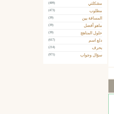
(409)
مشكلتي
(473)
مطلوب
(39)
المسافة بين
(39)
ماهو أفضل
(39)
حلول المناهج
(617)
دلع اسم
(214)
بحرف
(971)
سؤال وجواب
Tw