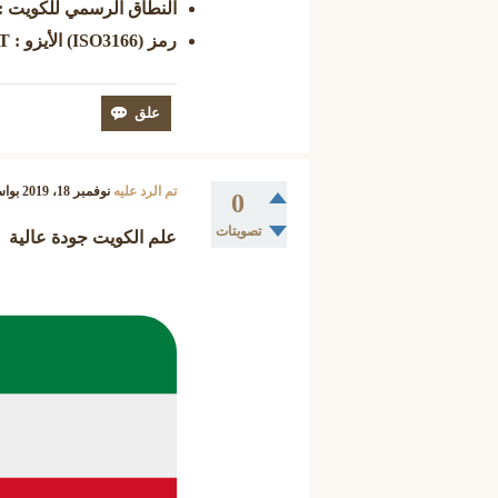
النطاق الرسمي للكويت : www.example
رمز (ISO3166) الأيزو : KWT
تم الرد عليه
نوفمبر 18، 2019
بوا
0
تصويتات
علم الكويت جودة عالية