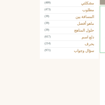
(409)
مشكلتي
(473)
مطلوب
(39)
المسافة بين
(39)
ماهو أفضل
(39)
حلول المناهج
(617)
دلع اسم
(214)
بحرف
(971)
سؤال وجواب