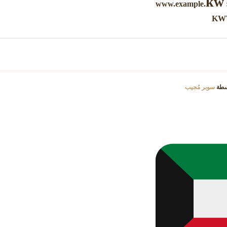
kw
.
سطة
سوبر مُجيب