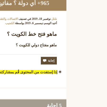
965+ أي دولة ؟ مفاتيح الاتصال الدولي
سُئل
نوفمبر 18، 2019
في تصنيف
الاتصالات والتقن
أعيد الوسم
ديسمبر 6، 2019
بواسطة
المُجيب
ماهو فتح خط الكويت ؟
ماهو مفتاح دولي للكويت ؟
☀
إذا إستفدت من المحتوى قُم بمشاركت
5
إجابة