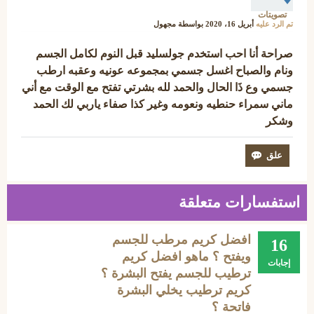
تصويتات
تم الرد عليه
أبريل 16، 2020
بواسطة
مجهول
صراحة أنا احب استخدم جولسليد قبل النوم لكامل الجسم
ونام والصباح اغسل جسمي بمجموعه عونيه وعقبه ارطب
جسمي وع ذَا الحال والحمد لله بشرتي تفتح مع الوقت مع أني
ماني سمراء حنطيه ونعومه وغير كذا صفاء ياربي لك الحمد
وشكر
استفسارات متعلقة
افضل كريم مرطب للجسم
16
ويفتح ؟ ماهو افضل كريم
إجابات
ترطيب للجسم يفتح البشرة ؟
كريم ترطيب يخلي البشرة
فاتحة ؟