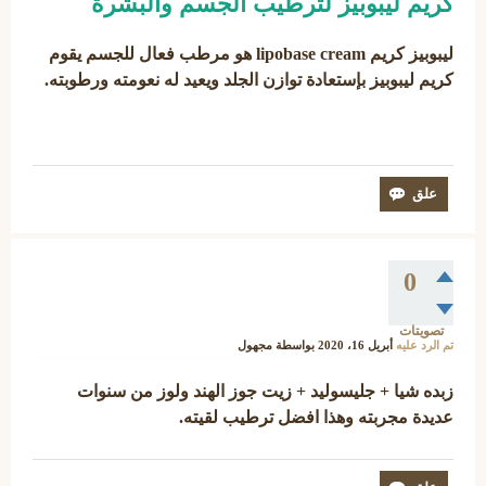
كريم ليبوبيز لترطيب الجسم والبشرة
ليبوبيز كريم lipobase cream هو مرطب فعال للجسم يقوم
كريم ليبوبيز بإستعادة توازن الجلد ويعيد له نعومته ورطوبته.
0
تصويتات
تم الرد عليه
أبريل 16، 2020
بواسطة
مجهول
زبده شيا + جليسوليد + زيت جوز الهند ولوز من سنوات
عديدة مجربته وهذا افضل ترطيب لقيته.