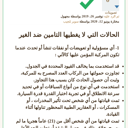
تصويتات
تم الرد عليه
نوفمبر 26، 2019
بواسطة
مجهول
مختارة
يونيو 12، 2020
بواسطة
سوبر مُجيب
الحالات التي لا يغطيها التامين ضد الغير
1- أي مسؤولية أو تعويضات أو نفقات تنشأ أو تحدث عندما
تكون المركبة المؤمن عليها كالآتي :
قد استخدمت بما يخالف القيود المحددة في الجدول.
تجاوزت حمولتها من الركاب العدد المصرح به للمركبة،
وثبت أن حصول الحادث كان بسبب هذا التجاوز.
استخدمت في أي نوع من أنواع السباقات أو في تحديد
سرعة الانطلاق أو في تجربة اختبار القدرة قدرة السيارة.
تمت قيادتها من أي شخص تحت تأثير المخدرات ، أو
المسكرات ، أو العقارير الطبية المحظور تناولها أثناء
القيادة.
تمت قيادتها من أي شخص أقل من (21) عاماً هجريا ما لم
يصرح بخلاف ذلك في جدول الوثيقة أو تجاوز الحد الأعلى