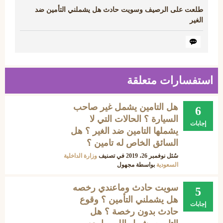
طلعت على الرصيف وسويت حادث هل يشملني التأمين ضد
الغير
استفسارات متعلقة
هل التامين يشمل غير صاحب
6
السيارة ؟ الحالات التي لا
إجابات
يشملها التامين ضد الغير ؟ هل
السائق الخاص له تامين ؟
سُئل
نوفمبر 26، 2019
في تصنيف
وزارة الداخلية
السعودية
بواسطة
مجهول
سويت حادث وماعندي رخصه
5
هل يشملني التأمين ؟ وقوع
إجابات
حادث بدون رخصة ؟ هل