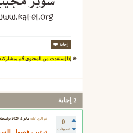
☀
إذا إستفدت من المحتوى قُم بمشاركت
2
إجابة
تم الرد عليه
مايو 1، 2020
بواسطة
0
تصويتات
ترتيب فصول السن