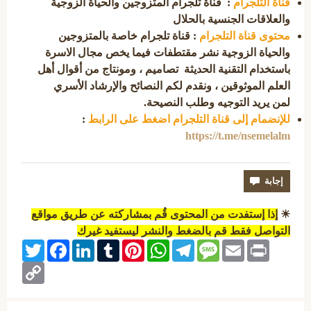
قناة التلجرام
:
قناة تلجرام المتزوجين والحياة الزوجية
والعلاقات الجنسية بالحلال
محتوى قناة التلجرام
:
قناة تلجرام خاصة بالمتزوجين
والحياة الزوجية نشر مقتطفات فيما يخص مجال الاسرة
باستخدام التقنية الحديثة تصاميم ، ومونتاج من أقوال أهل
العلم الموثوقين ، ونقدم لكم النصائح والإرشاد الأسري
لمن يريد التوجيه وطلب النصيحة.
للإنضمام إلى قناة التلجرام اضغط على الرابط
:
https://t.me/nsemelalm
☀
إذا إستفدت من المحتوى قُم بمشاركته عن طريق مواقع
التواصل فقط قم بالضغط والنشر ليستفيد غيرك
Twitter
Facebook
LinkedIn
Tumblr
Pinterest
WhatsApp
Telegram
Message
Email
Print
Copy
Link