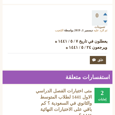
0
تصويتات
تم الرد عليه
ديسمبر 1، 2019
بواسطة
المُجيب
يعطلون في تاريخ ٧ / ٥ / ١٤٤١ ه
ويرجعون ٢٤ / ٥ / ١٤٤١ ه
استفسارات متعلقة
متى اختبارات الفصل الدراسي
2
الاول 1441 لطلاب المتوسط
إجابات
والثانوي في السعودية ؟ كم
باقي على الاختبارات النهائية