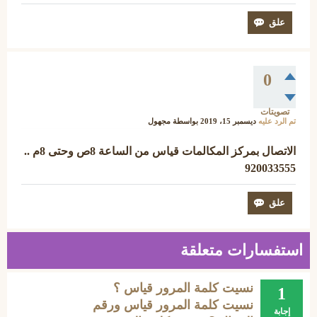
0
تصويتات
تم الرد عليه
ديسمبر 15، 2019
بواسطة
مجهول
الاتصال بمركز المكالمات قياس من الساعة 8ص وحتى 8م ..
920033555
استفسارات متعلقة
نسيت كلمة المرور قياس ؟
1
نسيت كلمة المرور قياس ورقم
إجابة