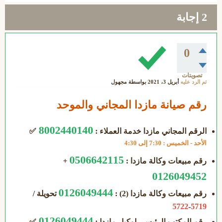
2
إجابة
0
تصويتات
تم الرد عليه
أبريل 3، 2021
بواسطة
مجهول
رقم صيانة مازدا المجاني والموحد
8002440140
الرقم المجاني مازدا خدمة العملاء :
✅
الأحد - الخميس : 7:30 إلى 4:30
0506642115
رقم مبيعات وكالة مازدا :
+
0126049452
0126049444
رقم مبيعات وكالة مازدا (2) :
تحويلة /
5722
-
5719
0126049444
رقم المكتب الرئيسي لوكيل مازدا :
✅