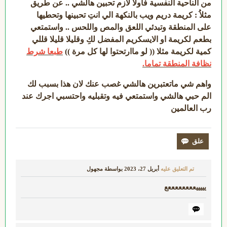
من الناحية النفسية فاولاً لازم تحبين هالشي .. عن طريق
مثلاُ : كريمة دريم ويب بالنكهة الي انتِ تحبينها وتحطيها
على المنطقة وتبدئي اللعق والمص واللحس .. واستمتعي
بطعم لكريمة او الايسكريم المفضل لكِ وقليلا قليلا قللي
كمية لكريمة مثلا (( لو ماارتحتوا لها كل مرة ))
طبعا شرط
نظافة المنطقة تماما.
واهم شي ماتعتبرين هالشي غصب عنك لان هذا بسبب لك
الم حبي هالشي واستمتعي فيه وتقبليه واحتسبي اجرك عند
رب العالمين
تم التعليق عليه
أبريل 27، 2023
بواسطة
مجهول
يييييععععععععع