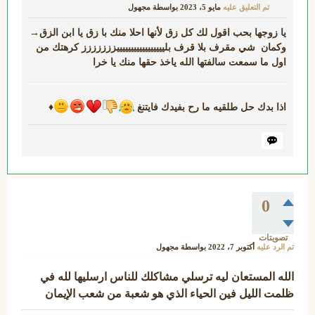
تم التعليق عليه
مايو 5، 2023
بواسطة
مجهول
يا زوجها بحب اقول لك كل زق لأنها احلا منك با زق يا ابن الزق→
وكمان شي مقرف بلا قرف بليييييييييييييييييززززززز كرهتك من
اول ما سمعت سالفتها الله ياخذ حقها منك يا خرا
اذا بدك حل طلقيه ما رح بفيدك فايتنغ
♦
0
تصويتات
تم الرد عليه
أكتوبر 7، 2022
بواسطة
مجهول
الله المستعان ليه ترسلي مشاكلك للناس ارسليها لله في
ظلمت الليل فين الحياء الذي هو شعبة من شعب الإيمان