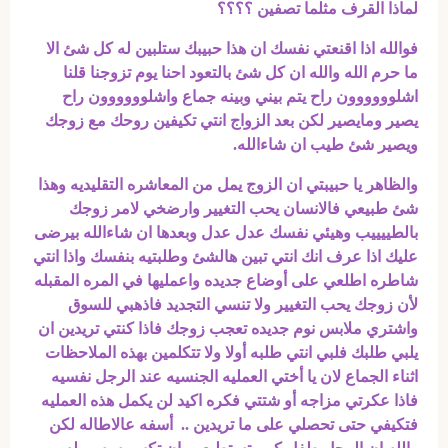
لماذا القرف مثلما تصفين ؟؟؟؟
فوالله اذا اقنعتي نفسك ان هذا حبيبك ستلبين له كل شئ الا
ما حرم الله والله ان كل شئ بالتعود احنا يوم تزوجنا قلنا
اشلوووووون راح يتم بيني وبينه جماع واشلوووووون راح
يصير ومايصير لكن بعد الزواج انتي تكيفين روحك مع زوجك
ويصير شئ طيب ان شاءالله.
والظاهر يا حبيبتي ان الزوج يمل من المعاشره التقليديه وهذا
شئ طبيعي فالانسان يحب التغيير وارضخي لامر زوجك
بالطييييب وهيئي نفسك عدل عدل وبعدها ان شاءالله بيرضى
عليك اذا عرف انك انتي تبين هالشئ وطلبتيه بنفسك واذا انتي
شاطره اطلعي على أوضاع جديده واعمليها في المره المقبله
لأن زوجك يحب التغيير ولا تنسي التجديد فاذهبي للسوق
واشتري ملابس نوم جديده تعجب زوجك فاذا كنتي تريدين ان
يلبي طلبك فلبي انتي طلبه أولا ولا تتكلمين بهذه الملاحظات
اثناء الجماع لان يا أختي العمليه الجنسيه عند الرجل نفسيه
فاذا عكرتي مزاجه أو شتتي فكره اكيد لن يكمل هذه العمليه
فتكيفي حتى تحصلي على ما تريدين .. أسفه عالاطاله لكن