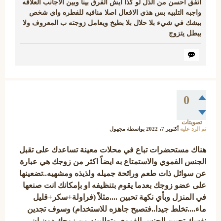
اتفق احسن من الذل لو كذا ايش الفرق بينا وبين الاجانب العلاقه
واجبه التلبيه بس هذي الافعال اصلا منافيه للفطره واي شخص
بيشك في شيء بلا حلال بلا بطيخ ويعامل زوجته ب المعروف ولا
يبطل يتزوج
0
تصويتات
تم الرد عليه
أكتوبر 7، 2022
بواسطة
مجهول
هناك مستحضرات تباع في محلات معينة تساعدك على تقبل
الجنس الفموي والاستمتاع به ايضاً اكثر من زوجك هي عبارة
عن سوائل ذات طعم ورائحة جميله ولذيذه ومشهيه..تضعينها
على عضو زوجك بعدما يقوم بتنظيفه او بإمكانك انت صنعها
في المنزل وبأي نكهة تحبين ....مثلاً (فراولة+سكر+قليل
ماء....تخلط جيدا..فتصبح جاهزه للاستخدام) وسوف تجدين
نفسك تحبين الجنس الفموي وتطلبينه من زوجك دون ان