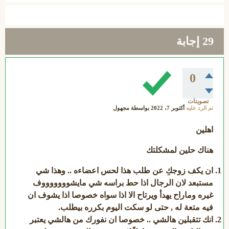
29
إجابة
0
تصويتات
تم الرد عليه
أكتوبر 7، 2022
بواسطة
مجهول
اهلين
هناك حلين لمشكلتك
ان يكف زوجكِ عن طلب هذا لحس اعضاءه .. وهذا شي
مستبعد لان الرجال اذا حط براسه شي مايشوووووووف
غيره وماراح يهدأ ويرتاح الا اذا سواه خصوصا اذا يشوف ان
فيه متعة له , حتى لو سكت اليوم بكرره بيطلب.
انك تتقبلين هالشي .. خصوصا ان نفورك من هالشي يعتبر