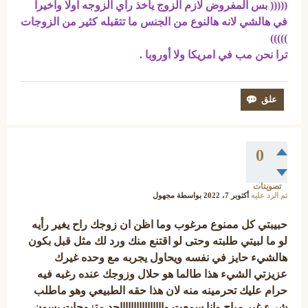
((((( بس المفروض لازم الزوج ياخذ راي الزوجه اولا واخيرا
في هالشي لانه هالنوع من الجنس ما تتقبله كثير من الزوجات
)))))
ترا نحن مب في امريكا ولا أوروبا .
0
تصويتات
تم الرد عليه
أكتوبر 7، 2022
بواسطة
مجهول
حبيبتي كل ممنوع مرغوب وما اظن ان زوجك راح يغير رأيه
لو ما لبيتي طلبته وحتى لو اقتنع منك ورد لك مثل قبل بكون
هالشيء حايز في نفسه ويحاول يجربه مع وحده غيرك
عزيزتي الشيء هذا طالما هو حلال وزوجك عنده رغبه فيه
حرام عليك تحرمينه منه لان هذا حقه الطبيعي وهو ماطلب
شيء غير مباح وانا سمعت وااااااااااااااااجد متزوجات يسون