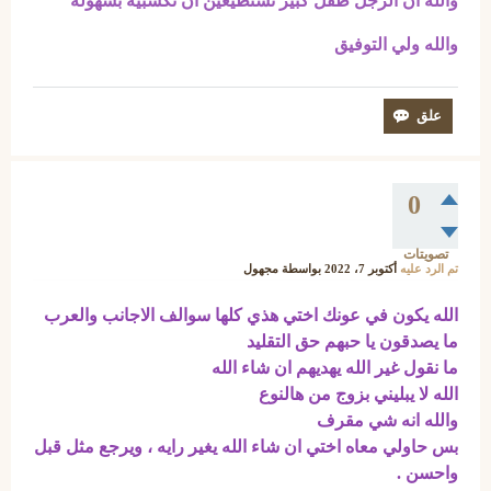
والله ان الرجل طفل كبير تستطيعين ان تكسبيه بسهوله
والله ولي التوفيق
0
تصويتات
تم الرد عليه
أكتوبر 7، 2022
بواسطة
مجهول
الله يكون في عونك اختي هذي كلها سوالف الاجانب والعرب
ما يصدقون يا حبهم حق التقليد
ما نقول غير الله يهديهم ان شاء الله
الله لا يبليني بزوج من هالنوع
والله انه شي مقرف
بس حاولي معاه اختي ان شاء الله يغير رايه ، ويرجع مثل قبل
واحسن .