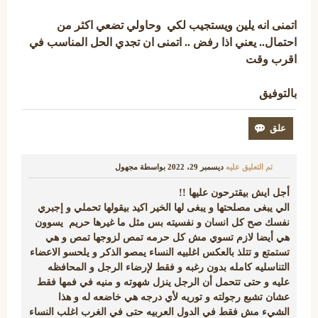
اتمنى انه يلين ويستجيب لكي وحاولي تضعي اكثر من
احتمال.. يعني اذا رفض .. اتمنى ان تجدي الحل المناسب في
اقرب وقت
بالتوفيق
تم التعليق عليه
ديسمبر 29، 2022
بواسطة
مجهول
أجل ايش بيقترحون عليها !!
الي يبغى مصلحتها و يبغى لها الخير اكيد بيقولها تحملي و إجبري
نفسك صح كل انسان و نفسيته بس مثل ما غيرها حريم يسوون
هي أيضا لازم تسوي مش كل حرمه تمص لزوجها تمص و هي
تستمتع و تتلذ بالعكس اغلبيه النساء يمصو الذكر و يلحسو الاعضاء
التناسليه كامله بدون رغبه و فقط لإرضاء الرجل و المحافظه
عليه و حتى تتحمل أن الرجل ينزل شهوته و منيه في فمها فقط
عشان تشبع رجولته و توريه لأي درجه هي خاضعه له و هذا
الشيء مش فقط في الدول العربيه حتى في الغرب اغلب النساء