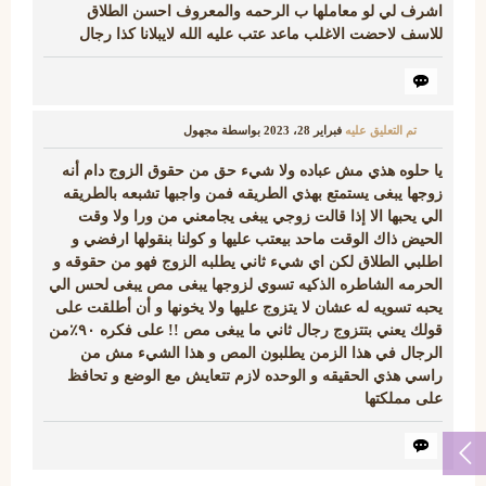
اشرف لي لو معاملها ب الرحمه والمعروف احسن الطلاق
للاسف لاحضت الاغلب ماعد عتب عليه الله لايبلانا كذا رجال
تم التعليق عليه
فبراير 28، 2023
بواسطة
مجهول
يا حلوه هذي مش عباده ولا شيء حق من حقوق الزوج دام أنه
زوجها يبغى يستمتع بهذي الطريقه فمن واجبها تشبعه بالطريقه
الي يحبها الا إذا قالت زوجي يبغى يجامعني من ورا ولا وقت
الحيض ذاك الوقت ماحد بيعتب عليها و كولنا بنقولها ارفضي و
اطلبي الطلاق لكن اي شيء ثاني يطلبه الزوج فهو من حقوقه و
الحرمه الشاطره الذكيه تسوي لزوجها يبغى مص يبغى لحس الي
يحبه تسويه له عشان لا يتزوج عليها ولا يخونها و أن أطلقت على
قولك يعني بتتزوج رجال ثاني ما يبغى مص !! على فكره ٩٠٪من
الرجال في هذا الزمن يطلبون المص و هذا الشيء مش من
راسي هذي الحقيقه و الوحده لازم تتعايش مع الوضع و تحافظ
على مملكتها