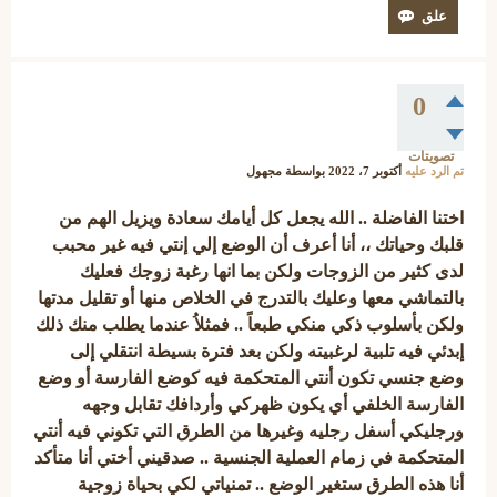
0
تصويتات
تم الرد عليه
أكتوبر 7، 2022
بواسطة
مجهول
اختنا الفاضلة .. الله يجعل كل أيامك سعادة ويزيل الهم من
قلبك وحياتك ،، أنا أعرف أن الوضع إلي إنتي فيه غير محبب
لدى كثير من الزوجات ولكن بما انها رغبة زوجك فعليك
بالتماشي معها وعليك بالتدرج في الخلاص منها أو تقليل مدتها
ولكن بأسلوب ذكي منكي طبعاً .. فمثلاُ عندما يطلب منك ذلك
إبدئي فيه تلبية لرغبيته ولكن بعد فترة بسيطة انتقلي إلى
وضع جنسي تكون أنتي المتحكمة فيه كوضع الفارسة أو وضع
الفارسة الخلفي أي يكون ظهركي وأردافك تقابل وجهه
ورجليكي أسفل رجليه وغيرها من الطرق التي تكوني فيه أنتي
المتحكمة في زمام العملية الجنسية .. صدقيني أختي أنا متأكد
أنا هذه الطرق ستغير الوضع .. تمنياتي لكي بحياة زوجية