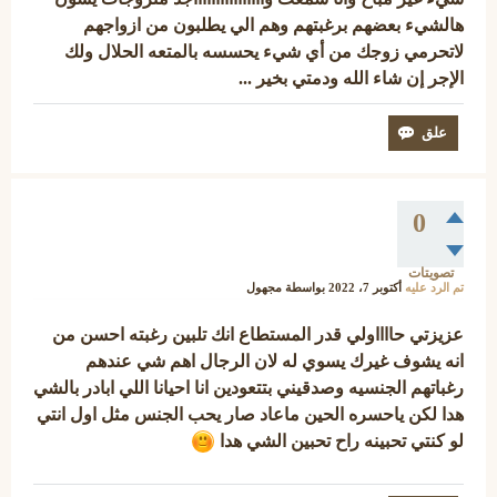
هالشيء بعضهم برغبتهم وهم الي يطلبون من ازواجهم
لاتحرمي زوجك من أي شيء يحسسه بالمتعه الحلال ولك
الإجر إن شاء الله ودمتي بخير ...
0
تصويتات
تم الرد عليه
أكتوبر 7، 2022
بواسطة
مجهول
عزيزتي حااااولي قدر المستطاع انك تلبين رغبته احسن من
انه يشوف غيرك يسوي له لان الرجال اهم شي عندهم
رغباتهم الجنسيه وصدقيني بتتعودين انا احيانا اللي ابادر بالشي
هدا لكن ياحسره الحين ماعاد صار يحب الجنس مثل اول انتي
لو كنتي تحبينه راح تحبين الشي هدا