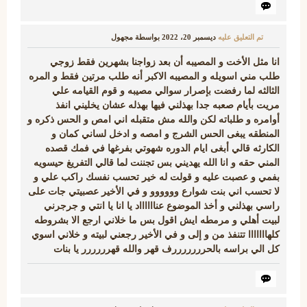
تم التعليق عليه
ديسمبر 20، 2022
بواسطة
مجهول
انا مثل الأخت و المصيبه أن بعد زواجنا بشهرين فقط زوجي
طلب مني اسويله و المصيبه الاكبر أنه طلب مرتين فقط و المره
الثالثه لما رفضت بإصرار سوالي مصيبه و قوم القيامه علي
مريت بأيام صعبه جدا بهذلني فيها بهذله عشان يخليني انفذ
أوامره و طلباته لكن والله مش متقبله اني امص و الحس ذكره و
المنطقه يبغى الحس الشرج و امصه و ادخل لساني كمان و
الكارثه قالي أبغى ايام الدوره شهوتي بفرغها في فمك قصده
المني حقه و انا الله يهديني بس تجننت لما قالي التفريغ حيسويه
بفمي و عصبت عليه و قولت له خير تحسب نفسك راكب علي و
لا تحسب اني بنت شوارع وووووو و في الأخير عصبيتي جات على
راسي بهذلني و أخذ الموضوع عنااااااد يا انا يا انتي و جرجرني
لبيت أهلي و مرمطه ايش اقول بس ما خلاني ارجع الا بشروطه
كلهااااااا تتنفذ من و إلى و في الأخير رجعني لبيته و خلاني اسوي
كل الي براسه بالحرررررررف قهر والله قهرررررر يا بنات