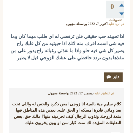
0
تصويتات
تم الرد عليه
أكتوبر 7، 2022
بواسطة
مجهول
اذا تحبينه حب حقيقي فلن ترفضي له اي طلب مهما كان وما
فيه شي اسمه اقرف منه لانك اذا حبيتيه من كل قلبك راح
يصير كل شي فيه حلو واذا ما نفذتي رغباته راح يدور على من
تنفذها بدون تردد حافظي على عشك الزوجي قبل لا يطير
تم التعليق عليه
ديسمبر 17، 2022
بواسطة
مجهول
كلام سليم مية بالمية انا زوجي امص ذكره والحس له واللي تحت
بعد وماني قادرة امسكه او الحق عليه. بعدين هذه المناطق فيها
متعة لزوجك وتذوب الرجال كيف تحرمينه منها؟ مالك حق. بعض
التعليقات المؤيدة لك تمت كبار سن او يبون يخربون عليك