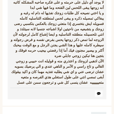
لا يوجد أي دليل على حرمته و على فكره صاحبه المشكله كاتبه
أنه زوجها يبغى اللحس لين الفتحه وما فيها شي ابدا
و يا اختي نصيحه كل طلبات زوجك نفذيها له دام له رغبه و
يبغاكي تمصيله ذكره و يبغى لحس لمنطقته التناسليه كامله
فسويله ايش بتخسري إذا متعتي زوجك بالعكس بتكسبي رضى
زوجك و بتشبعيه من ناحيتين اولا اشباعه جنسيا لانه سيتلذذ و
انتي تلحسينله منطقته التناسليه و ايضا إشباع كامل لرجولته لأن
الزوجه لما تمص ذكر زوجها يحس بفرض نفسه و فرض رجولته و
سيطره كامله عليها و هذا الشي يجنن الرجل و مع الوقت بيحبك
أكثر و بيصير مجنون فيك أما إذا رفضتي بيجيب حرمه فوقك و
بتجين هنا تبكين زوجي جابلي ضره
الآن اذهبي لزوجك و اعتذري منه و قوليله انت حبيبي و زوجي
الغالي و تاج راسي و الآمر و الناهي عندي و الي يرضيك بسويه
عشان ترضى عني و اي شي يطلبه تغذيه مهما كان و اكيد بيقولك
أبغى تمصي انتي على طول استغلي هذي الفرصه و متعيه
متعيييييييه عشان ينسى كل شي و ترجعون سمن على عسل