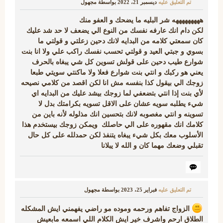
تم التعليق عليه
ديسمبر 21، 2022
بواسطة
مجهول
هههههههههه شر البليه ما يضحك و العفو منك
لكن دام انك عارفه نفسك من النوع الي يضعف لا حد شد عليك
كان سمعتي كلامه من البدايه لانك دحين زعلتي و قولتي ما
بسوي و جبتي العيد و قولتي تحسب نفسك راكب علي ولا انا بنت
شوارع طيب دحين على قولش تسوين كل شي يبغاه بالحرف
يعني هو ركبك و انتي بنت شوارع فعلا ولا ماكنتي سويتي طبعا
زوجك الي بيقول كذا بنفسه مش انا لكن اقصد من كلامي نصيحه
لأي بنت إذا انتي بتضعفي لما زوجك بيشد عليك من البدايه اي
شيء يطلبه سويه عشان على الاقل تسويه بكرامتك بدل لا
تسوينه و انتي مغصوبه لانك بتحسين انك مذلوله لأنه باين من
كلامك انك مقهوره على الي حاصلك ويمكن زوجك بيستخدم هذا
الأسلوب معك بكل شيء يبغاه يتنفذ لكن حمدلله على كل حال
تقبلي وضعك مهما كان و الله لا يبلانا
تم التعليق عليه
فبراير 25، 2023
بواسطة
مجهول
الزواج تفاهم ورحمه وموده مو راضي يفهمني ايش المشكله
الطلاق ارحم واشرف خير ايش الكلام اللي اسمعه مابعيش