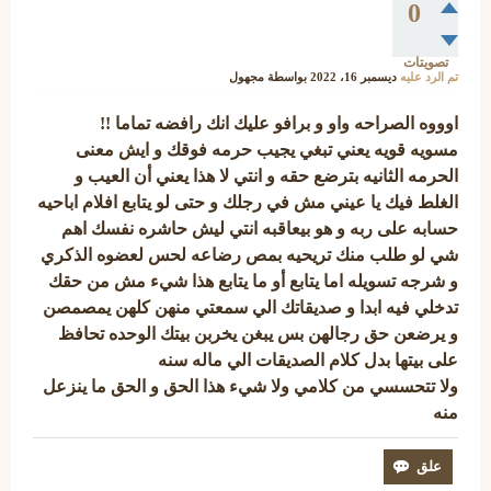
0
تصويتات
تم الرد عليه
ديسمبر 16، 2022
بواسطة
مجهول
اوووه الصراحه واو و برافو عليك انك رافضه تماما !!
مسويه قويه يعني تبغي يجيب حرمه فوقك و ايش معنى
الحرمه الثانيه بترضع حقه و انتي لا هذا يعني أن العيب و
الغلط فيك يا عيني مش في رجلك و حتى لو يتابع افلام اباحيه
حسابه على ربه و هو بيعاقبه انتي ليش حاشره نفسك اهم
شي لو طلب منك تريحيه بمص رضاعه لحس لعضوه الذكري
و شرجه تسويله اما يتابع أو ما يتابع هذا شيء مش من حقك
تدخلي فيه ابدا و صديقاتك الي سمعتي منهن كلهن يمصمصن
و يرضعن حق رجالهن بس يبغن يخربن بيتك الوحده تحافظ
على بيتها بدل كلام الصديقات الي ماله سنه
ولا تتحسسي من كلامي ولا شيء هذا الحق و الحق ما ينزعل
منه