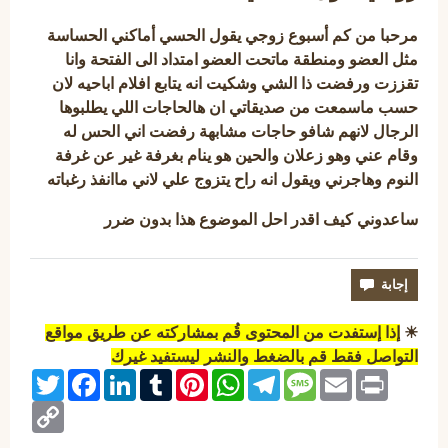
مرحبا من كم أسبوع زوجي يقول الحسي أماكني الحساسة
مثل العضو ومنطقة ماتحت العضو امتداد الى الفتحة وانا
تقززت ورفضت ذا الشي وشكيت انه يتابع افلام اباحيه لان
حسب ماسمعت من صديقاتي ان هالحاجات اللي يطلبوها
الرجال لانهم شافو حاجات مشابهة رفضت اني الحس له
وقام عني وهو زعلان والحين هو ينام بغرفة غير عن غرفة
النوم وهاجرني ويقول انه راح يتزوج علي لاني ماانفذ رغباته
ساعدوني كيف اقدر احل الموضوع هذا بدون ضرر
☀
إذا إستفدت من المحتوى قُم بمشاركته عن طريق مواقع
التواصل فقط قم بالضغط والنشر ليستفيد غيرك
Twitter
Facebook
LinkedIn
Tumblr
Pinterest
WhatsApp
Telegram
Message
Email
Print
Copy
Link