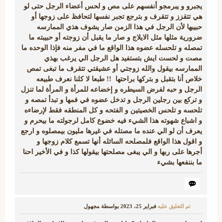
يجبرو و يبرمجو أنفسهم على مص و لحس أعضاء الرجل حتى لو
هي تتقزز و تتقرف و بترجع تجبر نفسها لتحافظ على زوجها أو
حبيبها لأن الرجل في هذا الزمن صار يشوف هذي الممارسه
ضرورية مثلها مثل الايلاج و صار ما يقبل أن زوجته أو حبيبته ما
تمصله و تلحسله عضوه هذا الواقع ما في مفر منه فإذا الوحده ما
مصت و لحست ايش بتستفيد هل الرجل الي يرغب بهذي
الممارسه بيقول والله زوجتي أو عشيقتي تتقرف ما تبغى تمص
خلاص أنا بتقبل و بتركها براحتها !! طبعا لا كلنا نعرف طبيعه
الرجل و حبه لفرض السيطره و إخضاعه للمرأة و المرأة لما تنزل
و تركع بين رجلين الرجل و تدخل عضوه في فمها و تبدأ تمصه و
تلحسه و تلحس الخصيتين و الفتحه و كل المنطقه فقط لإرضاءه
و اشباع شهوته هذا الشيء فيه خضوع كامل لرجولته ما بيحرم و
يعرف أن لو الي عنده ما مصتله في غيرها مليون بيمصلوه و ارجع
و اقول هذا الواقع فلمصلحه السائله أنها تسمع كلام زوجها و
أجرها على ربها و الي يبغى مصلحتها بيقولها كذا و في الأخير احنا
ما بننفعها بشيء
تم التعليق عليه
فبراير 25، 2023
بواسطة
مجهول