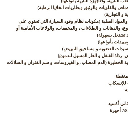
اب النارية، والأجهزة النارية بأنواعها)
حماض والقلويات والزئبق وبطاريات الخلايا الرطبة)
 و التجارية)
 والمواد الصلبة (مكونات نظام وقود السيارة التي تحتوي على
ع، والدهانات و الطلاءات ، والمخففات، والولاعات الأمامية أو
د تشتعل بسهولة)
مبيدات بأنواعها)
كسيدات العضوية و مساحيق التبييض)
، رذاذ الفلفل و الغاز المسيل للدموع)
وجية الخطيرة (الدم المصاب، و الفيروسات، و سم الفئران و السلالات
ممغنطة
ة للإنسكاب
ة
اني أكسيد