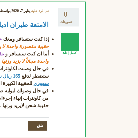
تم الرد عليه
يناير 7، 2020
بواسط
0
تصويتات
الامتعة طيران ادي
إذا كنت ستسافر ومعك
ح
حقيبة مقصورة واحدة لا يزيد وزنها عن 7 كغ ض
أما ان كنت ستسافر و
تش
أفضل إجابة
واحدة مجاناً لا يزيد وزنها عن 25 كغ بالإضافة لحقيبة 
في حال وصلت لكاونترات 
ستضطر لدفع
165 ريال سعودي
سعودي
للحقيبة الكبيرة ا
في حال وصولك لبوابة صع
حقيبة شحن لايزيد وزنها عن 25 