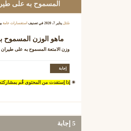
المسموح به على طيرا
سُئل
يناير 7، 2020
في تصنيف
استفسارات عامة
ب
ماهو الوزن المسموح ب
وزن الامتعة المسموح به على طيران ا
☀
إذا إستفدت من المحتوى قُم بمشاركت
5
إجابة