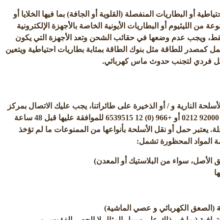
اطية أو البطاريات المنفصلة (القلوية أو الجافة) بما فيها الخلايا أو
عة من الليثيوم أو البطاريات الأيونية الخاصة بالأجهزة الإلكترونية
ط، ويجب عدم وضعها في حقائب الشحن وتعد الأجهزة التي يكون
مل كمصدر للطاقة مثل بنوك الطاقة بمثابة بطاريات احتياطية ويتعين
ل فردي لتجنب حدوث ماس كهربائي.
لحة النارية و / أو الذخيرة على طائراتنا، يجب عليك الاتصال بمركز
خدمة العملاء على الرقم 92000 0212 أو +966 (0) 12 6539515 للموافقة عليها قبل 48 ساعة
. يعتبر حمل أو نقل الأسلحة بأنواعها من الممنوعات ما لم تؤخذ
ة المواد المحظورة تشمل:
ق الأصل، سواء من البلاستيك أو المعدن)
ا
 (الصعق الكهربائي و عصي الماشية)
إحترافية (بما في ذلك على سبيل المثال لا الحصر الفؤوس و