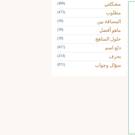
(409)
مشكلتي
(473)
مطلوب
(39)
المسافة بين
(39)
ماهو أفضل
(39)
حلول المناهج
(617)
دلع اسم
(214)
بحرف
(971)
سؤال وجواب