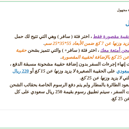
ة
مجهول
ل
قيبة مقصورة فقط
، اختر فئة (
سافر
) وهي التي تتيح لك حمل
من الأبعاد 55*35*25 سم
.
حن أمتعة معك
، اختر فئة (
سافر+
) والتي تتميز بشحن
حقيبة
المقصورة
.
إنهاء إجرءات السفر بدون إضافة حقيبة مشحونة مسبقة الدفع ،
على الحقيبة الصغيرة
لا يزيد وزنها عن 15 كغ
أو
220 ريال
لتي
لا يزيد وزنها عن 25 كغ
.
ود الطائرة بالمطار ولم يتم دفع الرسوم الخاصة بحقائب الشحن
من كاونترات إنهاء إجرءات السفر ، سيتم تطبيق رسوم بقيمة 250 ريال سعودي على كل
كغ.