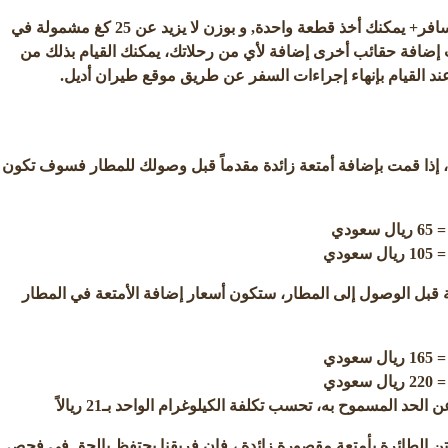
إذا كنت تسافر على فئة سافر+ يمكنك أخذ قطعة واحدة, و بوزن لا يزيد عن 25 كغ مشمولة في
 إضافة حقائب أخرى إضافة لأي من رحلاتك، يمكنك القيام بذلك من
ند القيام بإنهاء إجراءات السفر عن طريق موقع طيران أديل.
ة، إذا قمت بإضافة أمتعة زائدة مقدماً قبل وصولك للمطار فسوف تكون
 قبل الوصول إلى المطار، ستكون أسعار إضافة الأمتعة في المطار
 الحد المسموح به، تحسب تكلفة الكيلوغرام الواحد بـ21 ريالاً
ن الطائرة بأمتعة مقصورة زائدة ، فإن فريقنا يحتفظ بالحق في فحص