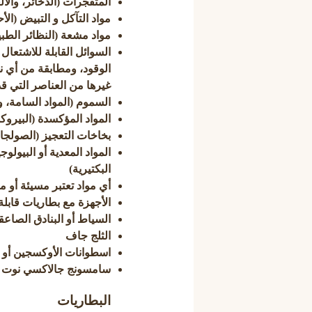
المتفجرات (الذخائر، والألع
مواد التآكل و التبيض (الأ
مواد مشعة (النظائر الطبية
السوائل القابلة للاشتعال
الوقود، ومطابقة من أي نو
غيرها من العناصر التي ق
السموم (المواد السامة، و
المواد المؤكسدة (البيرو
بخاخات التعجيز (الصولجان
المواد المعدية أو البيول
البكتيرية)
أي مواد تعتبر مسيئة أو 
الأجهزة مع بطاريات قابل
السياط أو البنادق الصاعق
الثلج جاف
اسطوانات الأوكسجين أو ث
سامسونج جالاكسي نوت 7/8 أجهزة
البطاريات