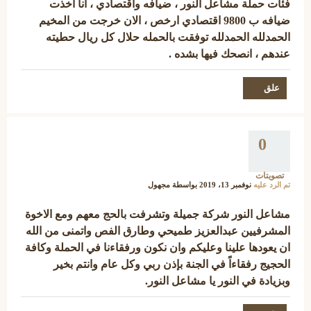
فئات حملة مشاعل النور ، ضيافه واقتصادي ، انا اخذت
ضيافه ب 9800 اقتصادي ارخص ، الان خرجت من المخيم
الحمدلله الحمدلله توفقت بالحمله حلال كل ريال حطيته
عندهم ، انصحك فيها بشده .
0
تصويتات
تم الرد عليه
نوفمبر 13، 2019
بواسطة
مجهول
مشاعل النور شركة جميلة وتشرفت بالحج معهم ومع الاخوة
المشرفيين عبدالعزيز طميحي وطارق الفص واتمنى من الله
ان يعودها علينا وعليكم وان نكون ورفقاءنا في الحملة وكافة
الحجيج رفقاءاً في الجنة بإذن ربي وكل عام وانتم بخير
وبزيادة في النور يا مشاعل النور.