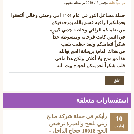
تم الرد عليه
نوفمبر 13، 2019
بواسطة
مجهول
حملة مشاعل النور في عام 1434 امي وجدتي وخالي ألتحقوا
بحملتكم الراقيه قسم بالله يمدحوفيكم
من تعاملكم الراقي وخاصة جدتي كبيره
في السن كانت فرحانه ومبسوطه جداً
شكراً لتعاملكم ولقد حظيت بلقب
في هذاك العام( بريحانة الحج )والله
هذا مو مدح ولا أعلان ولكن هذا مافي
قلب شكراً لخدمتكم لحجاج بيت الله
استفسارات متعلقة
رأيكم في حملة شركة صالح
10
زيني للحج والعمرة ترخيص
إجابات
الحج 10018 حجاج الداخل -