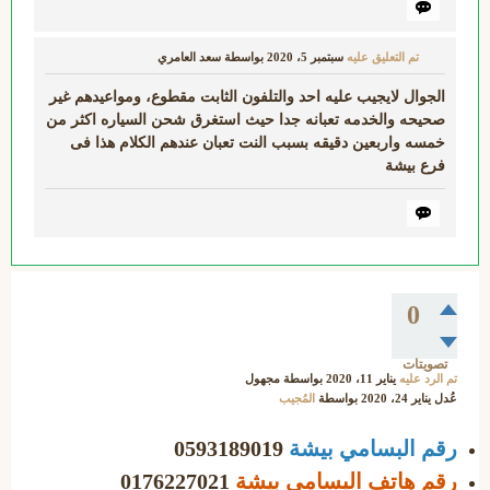
تم التعليق عليه
سبتمبر 5، 2020
بواسطة
سعد العامري
الجوال لايجيب عليه احد والتلفون الثابت مقطوع، ومواعيدهم غير
صحيحه والخدمه تعبانه جدا حيث استغرق شحن السياره اكثر من
خمسه واربعين دقيقه بسبب النت تعبان عندهم الكلام هذا فى
فرع بيشة
0
تصويتات
تم الرد عليه
يناير 11، 2020
بواسطة
مجهول
عُدل
يناير 24، 2020
بواسطة
المُجيب
رقم البسامي بيشة
0593189019
رقم هاتف البسامي بيشة
0176227021