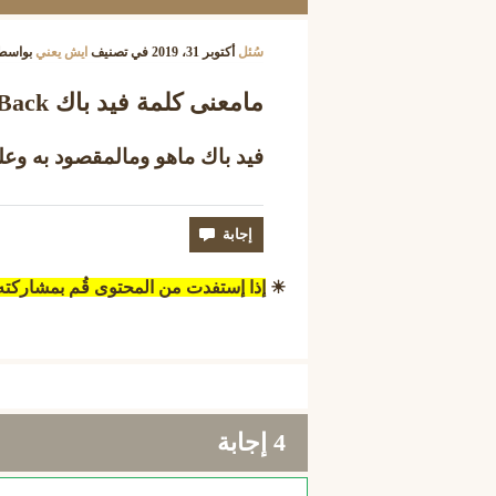
سُئل
أكتوبر 31، 2019
في تصنيف
ايش يعني
بواسط
مامعنى كلمة فيد باك FeedBack ؟
فيد باك ماهو ومالمقصود به وع
☀
إذا إستفدت من المحتوى قُم بمشاركت
4
إجابة