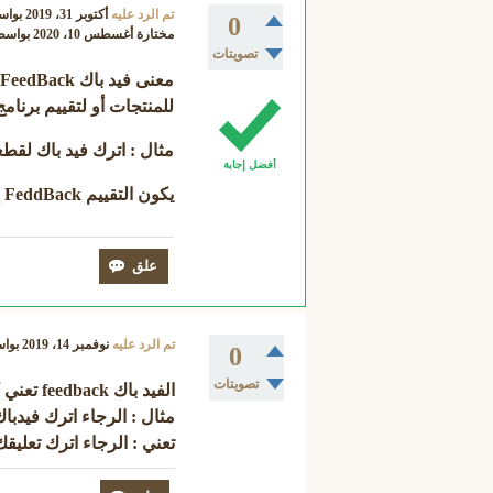
تم الرد عليه
أكتوبر 31، 2019
بوا
0
مختارة
أغسطس 10، 2020
بواس
تصويتات
معنى
فيد باك
k
للمنتجات أو لتقييم برنام
مثال : اترك
فيد باك
لقطعة
أفضل إجابة
يكون التقييم
FeddBack
إ
تم الرد عليه
نوفمبر 14، 2019
بوا
0
تصويتات
الفيد باك feedback تعني كتابة تعليق أو ترك رأي لشيء ما
مثال : الرجاء اترك فيدبا
تعني : الرجاء اترك تعليقك