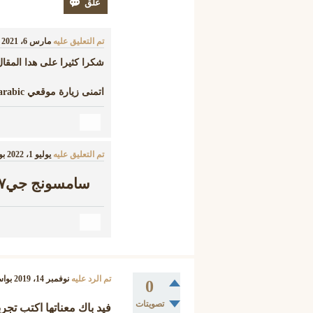
تم التعليق عليه
مارس 6، 2021
شكرا كثيرا على هدا المقا
اتمنى زيارة موقعي cartoon network arabic
تم التعليق عليه
يوليو 1، 2022
بو
سامسونج جي٧باريم
تم الرد عليه
نوفمبر 14، 2019
بوا
0
تصويتات
فيد باك معناتها اكتب تجر