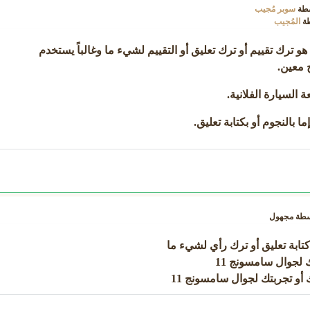
سطة
سوبر مُجيب
طة
المُجيب
FeedBac هو ترك تقييم أو ترك تعليق أو التقييم لشيء ما وغالباً يستخدم
ج معين.
 السيارة الفلانية.
ما بالنجوم أو بكتابة تعليق.
سطة
مجهول
ك لجوال سامسونج 11
 أو تجربتك لجوال سامسونج 11