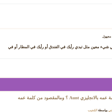
مجهول
في شيء معين مثل تبدي رأيك في الفندق أو رأيك في المطار أو في
ايش يعني عمه ؟ معنى كلمة عمه بالانجليزي Aunt ؟ ومالمقصود من كلمة عمه
ني
بواسطة
المُجيب