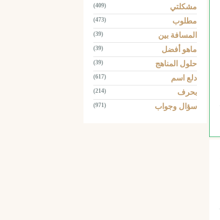
(409)
مشكلتي
(473)
مطلوب
(39)
المسافة بين
(39)
ماهو أفضل
(39)
حلول المناهج
(617)
دلع اسم
(214)
بحرف
(971)
سؤال وجواب