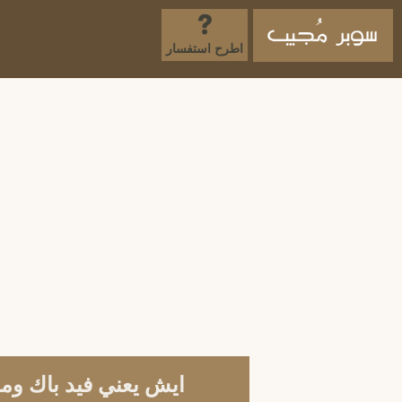
اطرح استفسار
ايش يعني فيد باك ومالمقصود