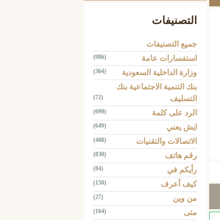
التصنيفات
جميع التصنيفات
(986)
استفسارات عامة
(364)
وزارة الداخلية السعودية
بنك التنمية الاجتماعية بنك
(72)
التسليف
(690)
الرد على كلمة
(649)
ايش يعني
Tw
(408)
الاتصالات والتقنيات
(830)
رقم هاتف
(84)
رأيكم في
(150)
كيف أعرف
(27)
من وين
(164)
متى