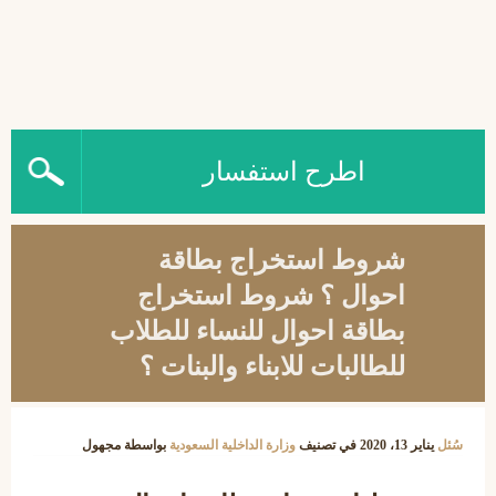
اطرح استفسار
شروط استخراج بطاقة
احوال ؟ شروط استخراج
بطاقة احوال للنساء للطلاب
للطالبات للابناء والبنات ؟
سُئل
يناير 13، 2020
في تصنيف
وزارة الداخلية السعودية
بواسطة
مجهول