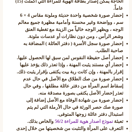
الحاجة يمكن إصدار بطاقة الهوية للمراءة التي أكملت (15)
عاماً.
إحضار صورة شخصية واحدة حديثة وملونة مقاس 4 × 6
سم
، وواضحة وغير محسنة وأمامية مظهرة جميع معالم
الوجه ، ويظهر الوجه خالياً من الزينة مع تغطية العنق
وشعر الرأس ، ومن دون نظارات أو عدسات ملونة.
إحضار صورة سجل الأسرة ( دفتر العائلة ) المضافة به
صاحبة الطلب.
إحضار أصل حفيظة النفوس لمن سبق لها الحصول عليها.
إحضار أي مستند يثبت المهنة ، وإذا تعذر ذلك يؤخذ عليها
إقرار بالمهنة ، وإن كانت ربة بيت يكتفى بإقرار يثبت ذلك.
إحضار صورة من صك الطلاق مع الأصل في حال عدم
إسقاط اسم المرأة من دفتر عائلة مطلقها
، وفي حال
تعذر إحضار الأصل يكتفى بصورة مصدقة منه.
إحضار صورة من شهادة الوفاة مع الأصل إضافة إلى
صورة صك حصر الورثة في حال الأرملة
التي لم يتم
استبدال دفتر عائلة زوجها المتوفى.
تعبئة
نموذج اصدار هوية للمراءة 56/2
والخاص بذلك.
التعرف على المرأة والتثبت من شخصيتها
من خلال إحدى