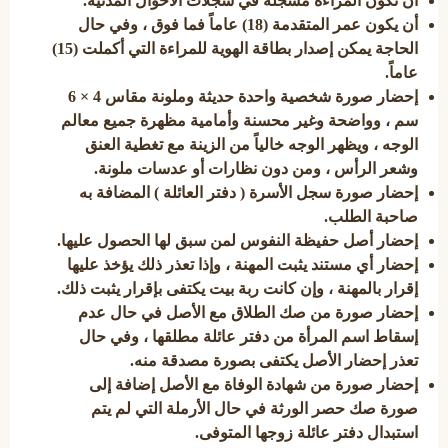
أن تكون المراءة مسجلة في سجلات الأحوال المدنية.
أن يكون عمر المتقدمة (18) عاماً فما فوق
، وفي حال
الحاجة يمكن إصدار بطاقة الهوية للمراءة التي أكملت (15)
عاماً.
إحضار صورة شخصية واحدة حديثة وملونة مقاس 4 × 6
سم
، وواضحة وغير محسنة وأمامية مظهرة جميع معالم
الوجه ، ويظهر الوجه خالياً من الزينة مع تغطية العنق
وشعر الرأس ، ومن دون نظارات أو عدسات ملونة.
إحضار صورة سجل الأسرة ( دفتر العائلة ) المضافة به
صاحبة الطلب.
إحضار أصل حفيظة النفوس لمن سبق لها الحصول عليها.
إحضار أي مستند يثبت المهنة ، وإذا تعذر ذلك يؤخذ عليها
إقرار بالمهنة ، وإن كانت ربة بيت يكتفى بإقرار يثبت ذلك.
إحضار صورة من صك الطلاق مع الأصل في حال عدم
إسقاط اسم المرأة من دفتر عائلة مطلقها
، وفي حال
تعذر إحضار الأصل يكتفى بصورة مصدقة منه.
إحضار صورة من شهادة الوفاة مع الأصل إضافة إلى
صورة صك حصر الورثة في حال الأرملة
التي لم يتم
استبدال دفتر عائلة زوجها المتوفى.