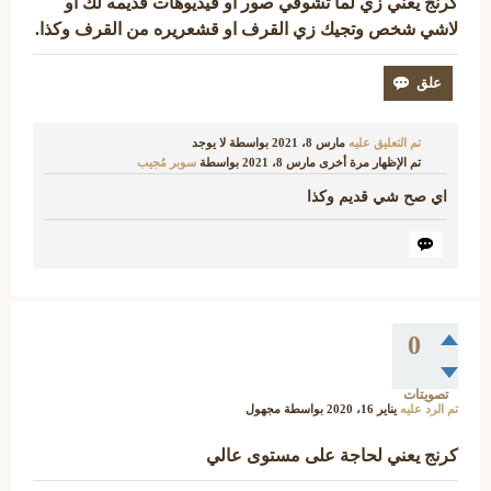
كرنج يعني زي لما تشوفي صور او فيديوهات قديمه لك او
لاشي شخص وتجيك زي القرف او قشعريره من القرف وكذا.
تم التعليق عليه
مارس 8، 2021
بواسطة
لا يوجد
تم الإظهار مرة أخرى
مارس 8، 2021
بواسطة
سوبر مُجيب
اي صح شي قديم وكذا
0
تصويتات
تم الرد عليه
يناير 16، 2020
بواسطة
مجهول
كرنج يعني لحاجة على مستوى عالي