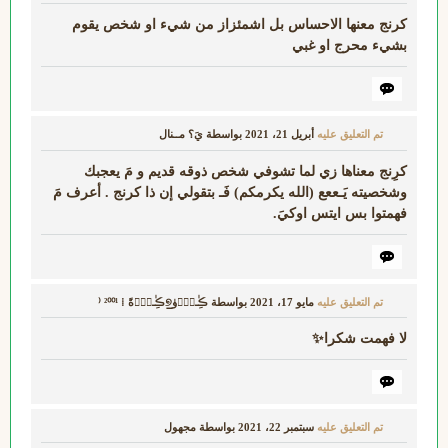
كرنج معنها الاحساس بل اشمئزاز من شيء او شخص يقوم
بشيء محرج او غبي
تم التعليق عليه
أبريل 21، 2021
بواسطة
يَ؟ مــنال
كرِنج معناها زي لما تشوفي شخص ذوقه قديم و مَ يعجبك
وشخصيته يَـععع (الله يكرمكم) فَـ بتقولي إن ذا كرنج . أعرف مَ
فهمتوا بس ايتس اوكيَ.
تم التعليق عليه
مايو 17، 2021
بواسطة
ڪِٰـﮧِۢﯛ̲୭ڪِٰـﮧِۢةً ⁞ ²⁰⁰¹ ⁽
لا فهمت شكرا✨
تم التعليق عليه
سبتمبر 22، 2021
بواسطة
مجهول