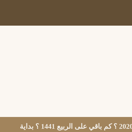
متى يبدأ فصل الربيع 2020 ؟ كم باقي على الربيع 1441 ؟ بداية