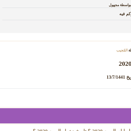
بواسطة
مجهول
م فيه
ة
المُجيب
13/7/14