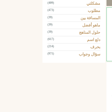
(409)
مشكلتي
(473)
مطلوب
(39)
المسافة بين
(39)
ماهو أفضل
(39)
حلول المناهج
(617)
دلع اسم
(214)
بحرف
(971)
سؤال وجواب