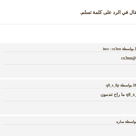
قال في الرد على كلمة تسلم
.
بواسطة
inst : cx3nn
cx
بواسطة
q8_x_8p
واسطة
ساره