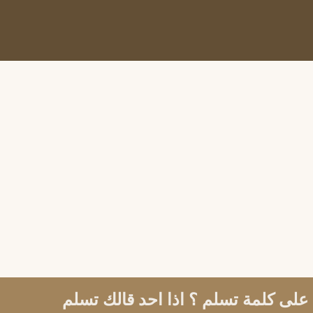
 على كلمة تسلم ؟ اذا احد قالك تسلم