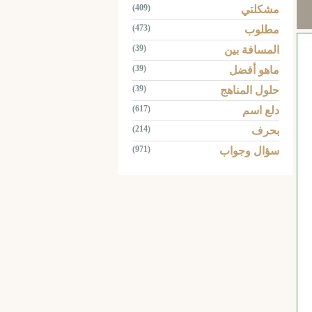
(409)
مشكلتي
(473)
مطلوب
(39)
المسافة بين
(39)
ماهو أفضل
(39)
حلول المناهج
(617)
دلع اسم
(214)
بحرف
(971)
سؤال وجواب