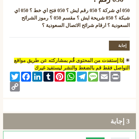
050 اي شركة ؟ 050 رقم ايش ؟ 050 فتح اي خط ؟ 050 اي
شبكة ؟ 050 شريحة ايش ؟ مقسم 050 ؟ رموز الشرائح
السعودية ؟ ارقام شرائح الاتصال السعودية ؟
☀
إذا إستفدت من المحتوى قُم بمشاركته عن طريق مواقع
التواصل فقط قم بالضغط والنشر ليستفيد غيرك
Twitter
Facebook
LinkedIn
Tumblr
Pinterest
WhatsApp
Telegram
Message
Email
Print
Copy
Link
3
إجابة