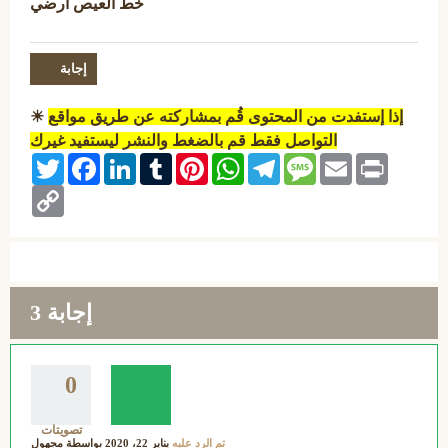
خط العيص ارضي
إذا إستفدت من المحتوى قُم بمشاركته عن طريق مواقع
☀
التواصل فقط قم بالضغط والنشر ليستفيد غيرك
Twitter
Facebook
LinkedIn
Tumblr
Pinterest
WhatsApp
Telegram
Message
Email
Print
Copy
Link
إجابة
3
0
تصويتات
تم الرد عليه
يناير 22، 2020
بواسطة
مجهول