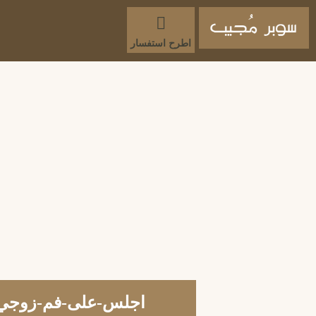
اطرح استفسار
اجلس-على-فم-زوجي