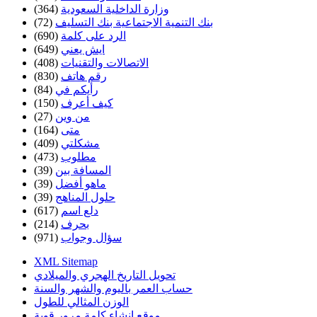
وزارة الداخلية السعودية
(364)
بنك التنمية الاجتماعية بنك التسليف
(72)
الرد على كلمة
(690)
ايش يعني
(649)
الاتصالات والتقنيات
(408)
رقم هاتف
(830)
رأيكم في
(84)
كيف أعرف
(150)
من وين
(27)
متى
(164)
مشكلتي
(409)
مطلوب
(473)
المسافة بين
(39)
ماهو أفضل
(39)
حلول المناهج
(39)
دلع اسم
(617)
بحرف
(214)
سؤال وجواب
(971)
XML Sitemap
تحويل التاريخ الهجري والميلادي
حساب العمر باليوم والشهر والسنة
الوزن المثالي للطول
موقع إنشاء كلمة مرور قوية