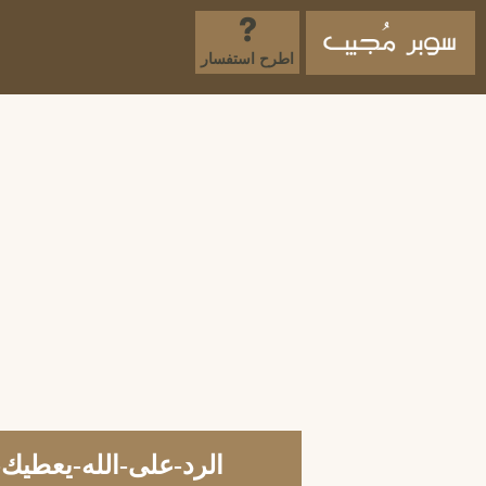
اطرح استفسار
الرد-على-الله-يعطيك-ا