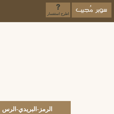
اطرح استفسار
الرمز-البريدي-الرس