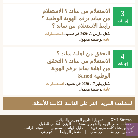
الاستعلام من ساند ؟ الاستعلام
3
من ساند برقم الهوية الوطنية ؟
إجابات
رابط الاستعلام من ساند ؟
سُئل
مارس 3، 2020
في تصنيف
استفسارات
عامة
بواسطة
مجهول
التحقق من اهلية ساند ؟
4
الاستعلام من ساند ؟ التحقق
إجابات
من اهلية ساند برقم الهوية
الوطنية Saned
سُئل
يناير 17، 2020
في تصنيف
استفسارات
عامة
بواسطة
مجهول
لمشاهدة المزيد ، انقر على
القائمة الكاملة للأسئلة
.
XML Sitemap
تحويل التاريخ الهجري والميلادي
حساب العمر باليوم والشهر والسنة
الوزن المثالي للطول
موقع إنشاء كلمة مرور قوية
دليل الهاتف السعودي
موعد الراتب
تقصير الروابط
روابطي
اختصار الروابط
تجربتي