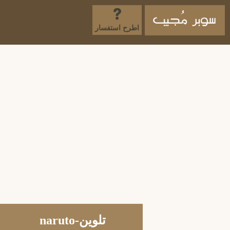
اطرح استفسار
تلوين-naruto