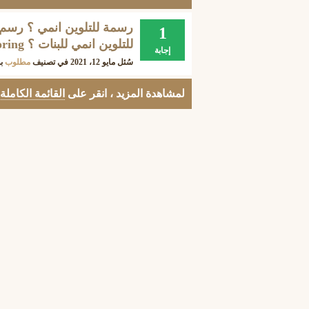
رسمة للتلوين انمي ؟ رسم 
1
للتلوين انمي للبنات ؟ Anime coloring ؟
إجابة
سُئل
مايو 12، 2021
في تصنيف
مطلوب
ب
لمشاهدة المزيد ، انقر على
القائمة الكاملة