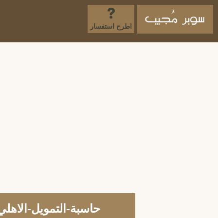
اطرح استفسار
حاسبة-التمويل-الاهلي