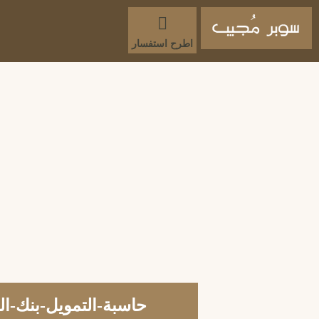
اطرح استفسار
حاسبة-التمويل-بنك-ا