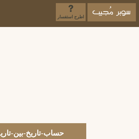
اطرح استفسار
حساب-تاريخ-بين-تاري