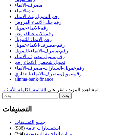
مصرف-الانماء
بنك-الانماء
رقم-التمويل-بنك-الانماء
رقم-بنك-الانماء-القروض
رقم-الانماء-تمويل
رقم-الانماء-القروض
رقم-الانماء-للتمويل
رقم-مصرف-الانماء-تمويل
رقم-مصرف-الانماء-للتمويل
رقم-تمويل-مصرف-الانماء
تمويل-شخصي-الإنماء-رقم
رقم-تمويل-السيارات-مصرف-الانماء
رقم-تمويل-مصرف-الانماء-العقاري
alinma-bank-finance
.
لمشاهدة المزيد ، انقر على
القائمة الكاملة للأسئلة
التصنيفات
جميع التصنيفات
استفسارات عامة
(986)
وزارة الداخلية السعودية
(364)