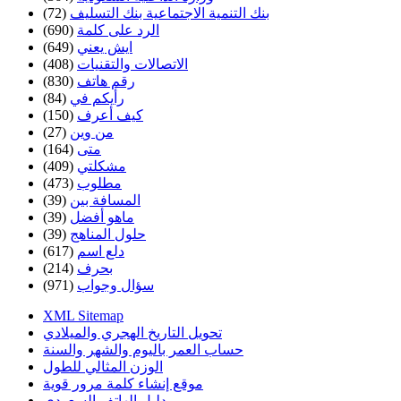
بنك التنمية الاجتماعية بنك التسليف
(72)
الرد على كلمة
(690)
ايش يعني
(649)
الاتصالات والتقنيات
(408)
رقم هاتف
(830)
رأيكم في
(84)
كيف أعرف
(150)
من وين
(27)
متى
(164)
مشكلتي
(409)
مطلوب
(473)
المسافة بين
(39)
ماهو أفضل
(39)
حلول المناهج
(39)
دلع اسم
(617)
بحرف
(214)
سؤال وجواب
(971)
XML Sitemap
تحويل التاريخ الهجري والميلادي
حساب العمر باليوم والشهر والسنة
الوزن المثالي للطول
موقع إنشاء كلمة مرور قوية
دليل الهاتف السعودي