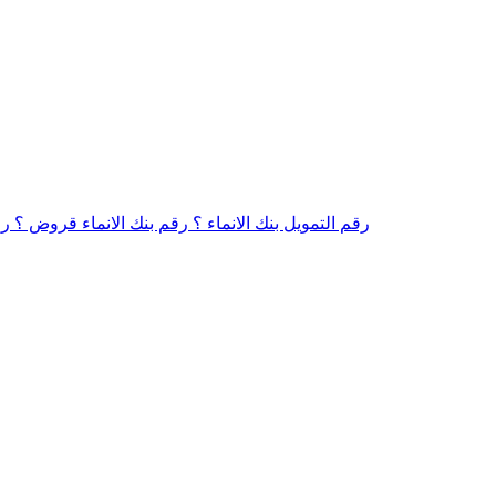
رقم التمويل بنك الانماء ؟ رقم بنك الانماء قروض ؟ ر