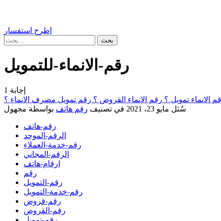
اطرح استفسار
رقم-الانماء-للتمويل
إجابة
1
قم الانماء تمويل ؟ رقم الانماء القروض ؟ رقم تمويل مصرف الانماء ؟
سُئل
مايو 23، 2021
في تصنيف
رقم هاتف
بواسطة
مجهول
رقم-هاتف
الرقم-الموحد
رقم-خدمة-العملاء
الرقم-المجاني
ارقام-هاتف
رقم
رقم-التمويل
رقم-خدمة-التمويل
رقم-قروض
رقم-القروض
رقم-تمويل