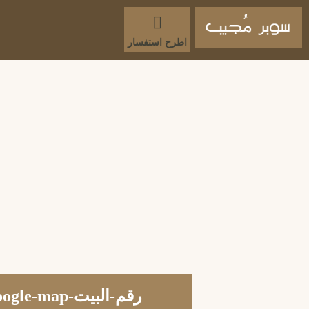
اطرح استفسار
رقم-البيت-google-map