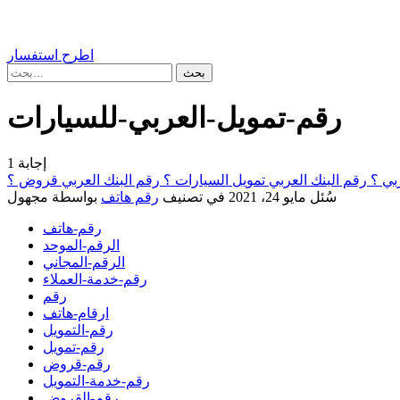
اطرح استفسار
رقم-تمويل-العربي-للسيارات
إجابة
1
ربي ؟ رقم البنك العربي تمويل السيارات ؟ رقم البنك العربي قروض ؟
سُئل
مايو 24، 2021
في تصنيف
رقم هاتف
بواسطة
مجهول
رقم-هاتف
الرقم-الموحد
الرقم-المجاني
رقم-خدمة-العملاء
رقم
ارقام-هاتف
رقم-التمويل
رقم-تمويل
رقم-قروض
رقم-خدمة-التمويل
رقم-القروض