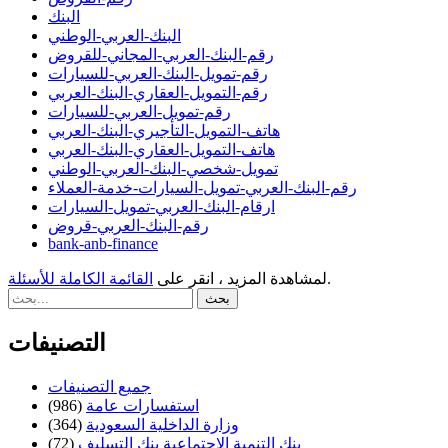
البنك
البنك-العربي-الوطني
رقم-البنك-العربي-المجاني-للقروض
رقم-تمويل-البنك-العربي-للسيارات
رقم-التمويل-العقاري-البنك-العربي
رقم-تمويل-العربي-للسيارات
هاتف-التمويل-التأجيري-البنك-العربي
هاتف-التمويل-العقاري-البنك-العربي
تمويل-شخصي-البنك-العربي-الوطني
رقم-البنك-العربي-تمويل-السيارات-خدمة-العملاء
ارقام-البنك-العربي-تمويل-السيارات
رقم-البنك-العربي-قروض
bank-anb-finance
.
لمشاهدة المزيد ، انقر على
القائمة الكاملة للأسئلة
التصنيفات
جميع التصنيفات
استفسارات عامة
(986)
وزارة الداخلية السعودية
(364)
بنك التنمية الاجتماعية بنك التسليف
(72)