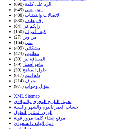
الرد على كلمة
(690)
ايش يعني
(649)
الاتصالات والتقنيات
(408)
رقم هاتف
(830)
رأيكم في
(84)
كيف أعرف
(150)
من وين
(27)
متى
(164)
مشكلتي
(409)
مطلوب
(473)
المسافة بين
(39)
ماهو أفضل
(39)
حلول المناهج
(39)
دلع اسم
(617)
بحرف
(214)
سؤال وجواب
(971)
XML Sitemap
تحويل التاريخ الهجري والميلادي
حساب العمر باليوم والشهر والسنة
الوزن المثالي للطول
موقع إنشاء كلمة مرور قوية
دليل الهاتف السعودي
موعد الراتب