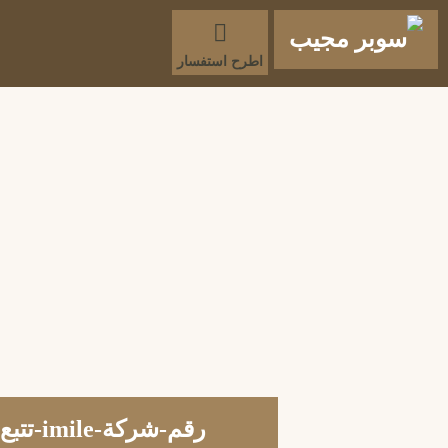
اطرح استفسار
رقم-شركة-imile-تتبع