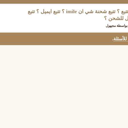
تتبع ايميليا شي ان ؟ imile تتبع ؟ تتبع شحنة شي ان imile ؟ تتبع ايميل ؟ تتبع
بواسطة
مجهول
 للأسئلة
.