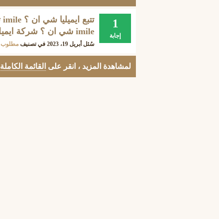
1
imile شي ان ؟ شركة ايميل للشحن ؟
إجابة
سُئل
أبريل 19، 2023
في تصنيف
مطلوب
لمشاهدة المزيد ، انقر على
القائمة الكاملة