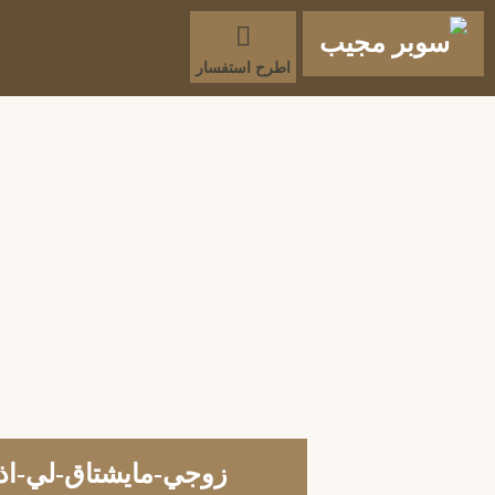
اطرح استفسار
زوجي-مايشتاق-لي-اذ