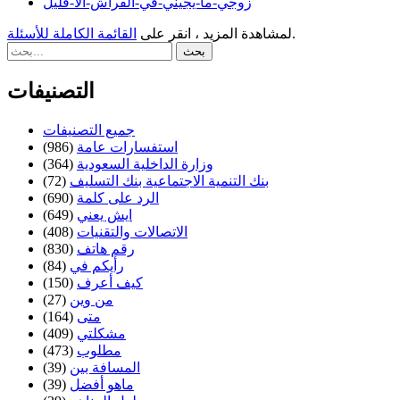
زوجي-ما-يجيني-في-الفراش-الا-قليل
.
لمشاهدة المزيد ، انقر على
القائمة الكاملة للأسئلة
التصنيفات
جميع التصنيفات
استفسارات عامة
(986)
وزارة الداخلية السعودية
(364)
بنك التنمية الاجتماعية بنك التسليف
(72)
الرد على كلمة
(690)
ايش يعني
(649)
الاتصالات والتقنيات
(408)
رقم هاتف
(830)
رأيكم في
(84)
كيف أعرف
(150)
من وين
(27)
متى
(164)
مشكلتي
(409)
مطلوب
(473)
المسافة بين
(39)
ماهو أفضل
(39)