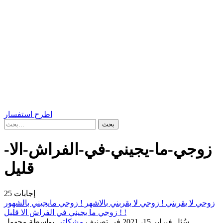
اطرح استفسار
زوجي-ما-يجيني-في-الفراش-الا-
قليل
إجابات
25
زوجي لا يقربني ! زوجي لا يقربني بالاشهر ! زوجي مايجيني بالشهور
! زوجي ما يجيني في الفراش الا قليل !
سُئل
فبراير 15، 2021
في تصنيف
مشكلتي
بواسطة
مجهول