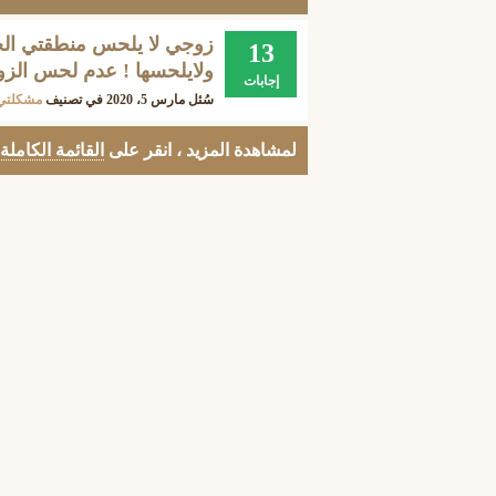
زوجي لا يلحس منطقتي ال
13
ولايلحسها ! عدم لحس الز
إجابات
سُئل
مارس 5، 2020
في تصنيف
مشكلتي
لمشاهدة المزيد ، انقر على
القائمة الكاملة