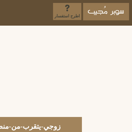
اطرح استفسار
زوجي-يتقرب-من-منطق