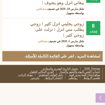
يبغاني انزل وهو يشوف !
سُئل
مارس 10، 2020
في تصنيف
مشكلتي
بواسطة
مجهول
زوجي يخليني انزل كثير ! زوجي
8
يطلب مني انزل ! نزلت على
إجابات
زوجي كثير !
سُئل
مارس 5، 2020
في تصنيف
مشكلتي
بواسطة
مجهول
لمشاهدة المزيد ، انقر على
القائمة الكاملة للأسئلة
.
XML Sitemap
تحويل التاريخ الهجري والميلادي
حساب العمر باليوم والشهر والسنة
الوزن المثالي للطول
موقع إنشاء كلمة مرور قوية
دليل الهاتف السعودي
موعد الراتب
تقصير الروابط
روابطي
اختصار الروابط
تجربتي