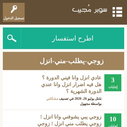
تسجيل الدخول
اطرح استفسار
زوجي-يطلب-مني-انزل
عادي انزل وانا فيني الدورة ؟
3
هل فيه اضرار انزل وانا عندي
إجابات
الدورة الشهرية ؟
سُئل
يوليو 26، 2020
في تصنيف
مشكلتي
بواسطة
مجهول
زوجي يبي يشوفني وانا انزل !
10
زوجي يطلب مني انزل ! زوجي
إجابات