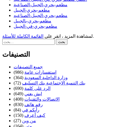
مطعم-بحري-الجبيل-الصناعية
مطعم-بحري-الجبيل
مطعم-بحري-الجبيل-الصناعيه
مطعم-بحري-بالجبيل
مطعم-بحري-في-الجبيل
.
لمشاهدة المزيد ، انقر على
القائمة الكاملة للأسئلة
التصنيفات
جميع التصنيفات
استفسارات عامة
(986)
وزارة الداخلية السعودية
(364)
بنك التنمية الاجتماعية بنك التسليف
(72)
الرد على كلمة
(690)
ايش يعني
(649)
الاتصالات والتقنيات
(408)
رقم هاتف
(830)
رأيكم في
(84)
كيف أعرف
(150)
من وين
(27)
متى
(164)