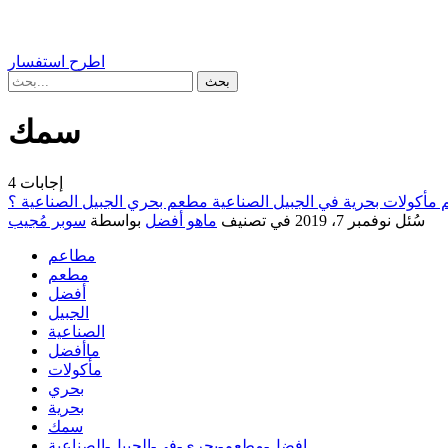
اطرح استفسار
سمك
إجابات
4
مأكولات بحرية في الجبيل الصناعية مطعم بحري الجبيل الصناعية ؟
سُئل
نوفمبر 7، 2019
في تصنيف
ماهو أفضل
بواسطة
سوبر مُجيب
مطاعم
مطعم
أفضل
الجبيل
الصناعية
ماأفضل
مأكولات
بحري
بحرية
سمك
افضل-مطعم-بحري-في-الجبيل-الصناعية