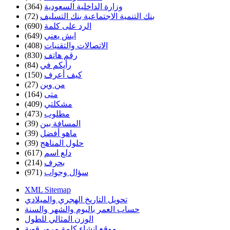
وزارة الداخلية السعودية
(364)
بنك التنمية الاجتماعية بنك التسليف
(72)
الرد على كلمة
(690)
ايش يعني
(649)
الاتصالات والتقنيات
(408)
رقم هاتف
(830)
رأيكم في
(84)
كيف أعرف
(150)
من وين
(27)
متى
(164)
مشكلتي
(409)
مطلوب
(473)
المسافة بين
(39)
ماهو أفضل
(39)
حلول المناهج
(39)
دلع اسم
(617)
بحرف
(214)
سؤال وجواب
(971)
XML Sitemap
تحويل التاريخ الهجري والميلادي
حساب العمر باليوم والشهر والسنة
الوزن المثالي للطول
موقع إنشاء كلمة مرور قوية