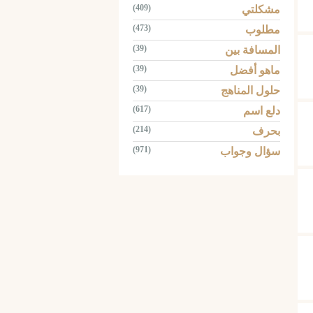
(409)
مشكلتي
(473)
مطلوب
(39)
المسافة بين
(39)
ماهو أفضل
(39)
حلول المناهج
(617)
دلع اسم
(214)
بحرف
(971)
سؤال وجواب