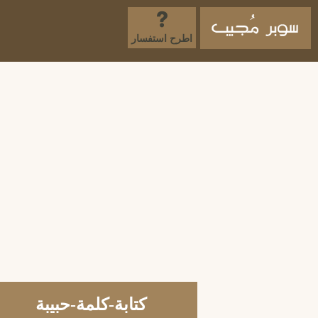
اطرح استفسار
كتابة-كلمة-حبيبة