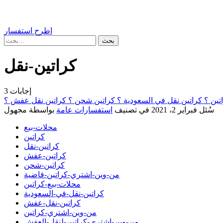
اطرح استفسار
كراتين-نقل
إجابات
3
تين ؟ كراتين نقل في السعودية ؟ كراتين شحن ؟ كراتين نقل عفش ؟
سُئل
فبراير 2، 2021
في تصنيف
استفسارات عامة
بواسطة
مجهول
محلات-بيع
كراتين
كراتين-نقل
كراتين-عفش
كراتين-شحن
من-وين-اشتري-كراتين-فاضية
محلات-بيع-كراتين
كراتين-نقل-في-السعودية
كراتين-نقل-عفش
من-وين-اشتري-كراتين
من-وين-اشتري-كراتين-لنقل-العفش