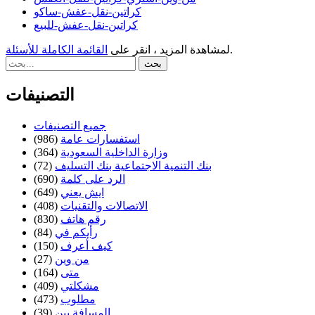
كراتين-نقل-عفش-ساكو
كراتين-نقل-عفش-للبيع
.
لمشاهدة المزيد ، انقر على
القائمة الكاملة للأسئلة
التصنيفات
جميع التصنيفات
استفسارات عامة
(986)
وزارة الداخلية السعودية
(364)
بنك التنمية الاجتماعية بنك التسليف
(72)
الرد على كلمة
(690)
ايش يعني
(649)
الاتصالات والتقنيات
(408)
رقم هاتف
(830)
رأيكم في
(84)
كيف أعرف
(150)
من وين
(27)
متى
(164)
مشكلتي
(409)
مطلوب
(473)
المسافة بين
(39)