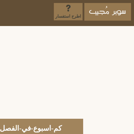
اطرح استفسار
كم-اسبوع-في-الفصل-ا