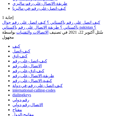
طريقة-الاتصال-على-رقم-ماليزي
كيف-اتصل-على-رقم-في-ماليزيا
إجابة
1
كيف اتصل على رقم باكستاني ؟ كيف اتصل على رقم جوال
باكستاني ؟ طريقة الاتصال على رقم باكستاني pakistan ؟
سُئل
أكتوبر 22، 2021
في تصنيف
الاتصالات والتقنيات
بواسطة
مجهول
كيف
كيف-اتصل
كيف-ادق
كيف-اتصل-على-رقم
الاتصال-على-رقم
كيف-ادق-على-رقم
طريقة-الاتصال-على-رقم
كيفية-الاتصال-على-رقم
كيف-اتصل-على-رقم-في-دولة
international-calling-codes
dialingkeys
رقم-دولي
الاتصال-رقم-دولي
مفتاح
مفاتيح-الدول