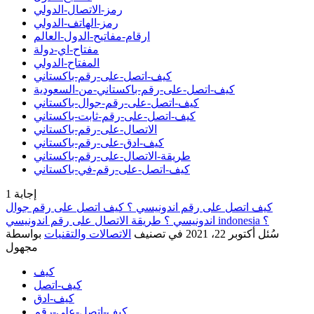
رمز-الاتصال-الدولي
رمز-الهاتف-الدولي
ارقام-مفاتيح-الدول-العالم
مفتاح-اي-دولة
المفتاح-الدولي
كيف-اتصل-على-رقم-باكستاني
كيف-اتصل-على-رقم-باكستاني-من-السعودية
كيف-اتصل-على-رقم-جوال-باكستاني
كيف-اتصل-على-رقم-ثابت-باكستاني
الاتصال-على-رقم-باكستاني
كيف-ادق-على-رقم-باكستاني
طريقة-الاتصال-على-رقم-باكستاني
كيف-اتصل-على-رقم-في-باكستاني
إجابة
1
كيف اتصل على رقم اندونيسي ؟ كيف اتصل على رقم جوال
اندونيسي ؟ طريقة الاتصال على رقم اندونيسي indonesia ؟
سُئل
أكتوبر 22، 2021
في تصنيف
الاتصالات والتقنيات
بواسطة
مجهول
كيف
كيف-اتصل
كيف-ادق
كيف-اتصل-على-رقم