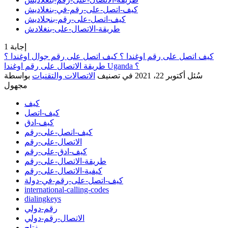
كيف-اتصل-على-رقم-في-بنغلاديش
كيف-اتصل-على-رقم-بنجلاديش
طريقة-الاتصال-على-بنغلادش
إجابة
1
كيف اتصل على رقم اوغندا ؟ كيف اتصل على رقم جوال اوغندا ؟
طريقة الاتصال على رقم اوغندا Uganda ؟
سُئل
أكتوبر 22، 2021
في تصنيف
الاتصالات والتقنيات
بواسطة
مجهول
كيف
كيف-اتصل
كيف-ادق
كيف-اتصل-على-رقم
الاتصال-على-رقم
كيف-ادق-على-رقم
طريقة-الاتصال-على-رقم
كيفية-الاتصال-على-رقم
كيف-اتصل-على-رقم-في-دولة
international-calling-codes
dialingkeys
رقم-دولي
الاتصال-رقم-دولي
مفتاح