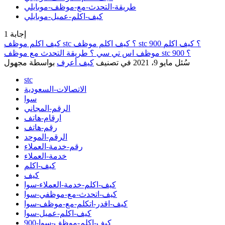
طريقة-التحدث-مع-موظف-موبايلي
كيف-اكلم-عميل-موبايلي
إجابة
1
كيف اكلم موظف stc ؟ كيف اكلم موظف stc 900 ؟ كيف اكلم
موظف اس تي سي ؟ طريقة التحدث مع موظف stc 900 ؟
سُئل
مايو 9، 2021
في تصنيف
كيف أعرف
بواسطة
مجهول
stc
الاتصالات-السعودية
سوا
الرقم-المجاني
ارقام-هاتف
رقم-هاتف
الرقم-الموحد
رقم-خدمة-العملاء
خدمة-العملاء
كيف-اكلم
كيف
كيف-اكلم-خدمة-العملاء-سوا
كيف-اتحدث-مع-موظفي-سوا
كيف-اقدر-اتكلم-مع-موظف-سوا
كيف-اكلم-عميل-سوا
كيف-اكلم-موظف-سوا-900