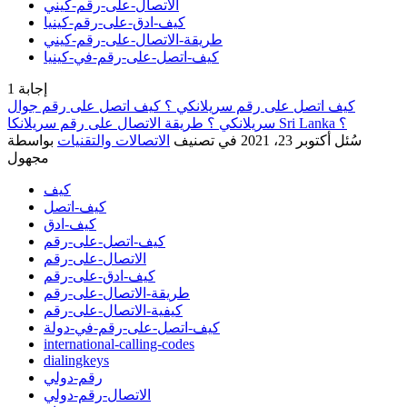
الاتصال-على-رقم-كيني
كيف-ادق-على-رقم-كينيا
طريقة-الاتصال-على-رقم-كيني
كيف-اتصل-على-رقم-في-كينيا
إجابة
1
كيف اتصل على رقم سريلانكي ؟ كيف اتصل على رقم جوال
سريلانكي ؟ طريقة الاتصال على رقم سريلانكا Sri Lanka ؟
سُئل
أكتوبر 23، 2021
في تصنيف
الاتصالات والتقنيات
بواسطة
مجهول
كيف
كيف-اتصل
كيف-ادق
كيف-اتصل-على-رقم
الاتصال-على-رقم
كيف-ادق-على-رقم
طريقة-الاتصال-على-رقم
كيفية-الاتصال-على-رقم
كيف-اتصل-على-رقم-في-دولة
international-calling-codes
dialingkeys
رقم-دولي
الاتصال-رقم-دولي