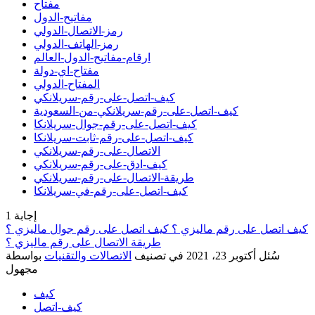
مفتاح
مفاتيح-الدول
رمز-الاتصال-الدولي
رمز-الهاتف-الدولي
ارقام-مفاتيح-الدول-العالم
مفتاح-اي-دولة
المفتاح-الدولي
كيف-اتصل-على-رقم-سريلانكي
كيف-اتصل-على-رقم-سريلانكي-من-السعودية
كيف-اتصل-على-رقم-جوال-سريلانكا
كيف-اتصل-على-رقم-ثابت-سريلانكا
الاتصال-على-رقم-سريلانكي
كيف-ادق-على-رقم-سريلانكي
طريقة-الاتصال-على-رقم-سريلانكي
كيف-اتصل-على-رقم-في-سريلانكا
إجابة
1
كيف اتصل على رقم ماليزي ؟ كيف اتصل على رقم جوال ماليزي ؟
طريقة الاتصال على رقم ماليزي ؟
سُئل
أكتوبر 23، 2021
في تصنيف
الاتصالات والتقنيات
بواسطة
مجهول
كيف
كيف-اتصل