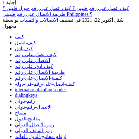
إجابة
1
كيف اتصل على رقم فلبين ؟ كيف اتصل على رقم جوال فلبين ؟
طريقة الاتصال على رقم فلبيني Philippines ؟
سُئل
أكتوبر 22، 2021
في تصنيف
الاتصالات والتقنيات
بواسطة
مجهول
كيف
كيف-اتصل
كيف-ادق
كيف-اتصل-على-رقم
الاتصال-على-رقم
كيف-ادق-على-رقم
طريقة-الاتصال-على-رقم
كيفية-الاتصال-على-رقم
كيف-اتصل-على-رقم-في-دولة
international-calling-codes
dialingkeys
رقم-دولي
الاتصال-رقم-دولي
مفتاح
مفاتيح-الدول
رمز-الاتصال-الدولي
رمز-الهاتف-الدولي
ارقام-مفاتيح-الدول-العالم