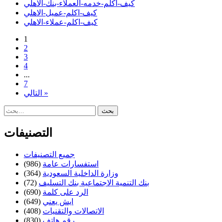
كيف-اكلم-خدمه-العملاء-بنك-الاهلي
كيف-اكلم-عميل-الاهلي
كيف-اكلم-عملاء-الاهلي
1
2
3
4
...
7
التالي »
التصنيفات
جميع التصنيفات
استفسارات عامة
(986)
وزارة الداخلية السعودية
(364)
بنك التنمية الاجتماعية بنك التسليف
(72)
الرد على كلمة
(690)
ايش يعني
(649)
الاتصالات والتقنيات
(408)
رقم هاتف
(830)