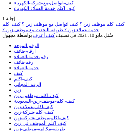
كيف-اتواصل-مع-شركة-الكهرباء
كيف-اكلم-خدمة-العملاء-الكهرباء
إجابة
1
كيف اكلم موظف زين ؟ كيف اتواصل مع موظف زين ؟ كيف اكلم
خدمة عملاء زين ؟ طريقة التحدث مع موظف زين ؟
سُئل
مايو 10، 2021
في تصنيف
كيف أعرف
بواسطة
مجهول
الرقم-الموحد
ارقام-هاتف
رقم-خدمة-العملاء
رقم-هاتف
خدمة-العملاء
كيف
كيف-اكلم
الرقم-المجاني
زين
كيف-اكلم-موظفين-زين
كيف-اكلم-موظف-زين-السعودية
كيف-اكلم-عملاء-زين
كيف-اكلم-شركة-زين
كيف-اكلم-موظف-شركه-زين
كيف-اكلم-الموظف-في-زين
طريقة-مكالمة-موظف-زين