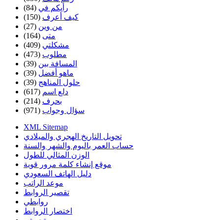
رأيكم في
(84)
كيف أعرف
(150)
من وين
(27)
متى
(164)
مشكلتي
(409)
مطلوب
(473)
المسافة بين
(39)
ماهو أفضل
(39)
حلول المناهج
(39)
دلع اسم
(617)
بحرف
(214)
سؤال وجواب
(971)
XML Sitemap
تحويل التاريخ الهجري والميلادي
حساب العمر باليوم والشهر والسنة
الوزن المثالي للطول
موقع إنشاء كلمة مرور قوية
دليل الهاتف السعودي
موعد الراتب
تقصير الروابط
روابطي
اختصار الروابط