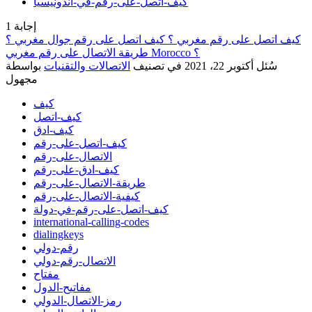
كيف-اتصل-على-رقم-في-اندونيسيا
إجابة
1
كيف اتصل على رقم مغربي ؟ كيف اتصل على رقم جوال مغربي ؟
طريقة الاتصال على رقم مغربي Morocco ؟
سُئل
أكتوبر 22، 2021
في تصنيف
الاتصالات والتقنيات
بواسطة
مجهول
كيف
كيف-اتصل
كيف-ادق
كيف-اتصل-على-رقم
الاتصال-على-رقم
كيف-ادق-على-رقم
طريقة-الاتصال-على-رقم
كيفية-الاتصال-على-رقم
كيف-اتصل-على-رقم-في-دولة
international-calling-codes
dialingkeys
رقم-دولي
الاتصال-رقم-دولي
مفتاح
مفاتيح-الدول
رمز-الاتصال-الدولي