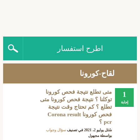
اطرح استفسار
لقاح-كورونا
متى تطلع نتيجة فحص كورونا
1
توكلنا ؟ نتيجة فحص كورونا متى
إجابة
تطلع ؟ كم تحتاج وقت نتيجة
فحص كورونا Corona result
pcr ؟
سُئل
يوليو 2، 2021
في تصنيف
سؤال وجواب
بواسطة
مجهول