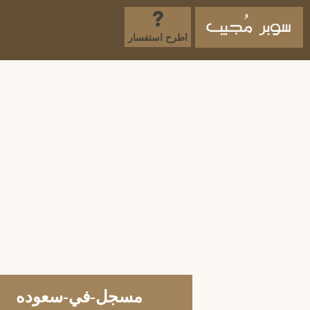
اطرح استفسار
مسجل-في-سعوده