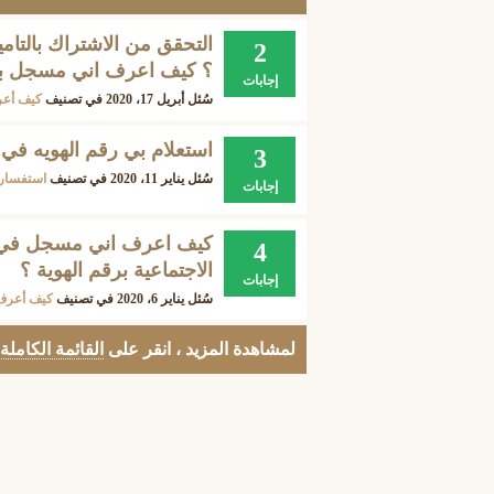
التحقق من الاشتراك بالتامي
2
؟ كيف اعرف اني مسجل بال
إجابات
سُئل
أبريل 17، 2020
في تصنيف
كيف أع
استعلام بي رقم الهويه في ال
3
سُئل
يناير 11، 2020
في تصنيف
استفسار
إجابات
كيف اعرف اني مسجل في س
4
الاجتماعية برقم الهوية ؟
إجابات
سُئل
يناير 6، 2020
في تصنيف
كيف أعرف
لمشاهدة المزيد ، انقر على
القائمة الكاملة