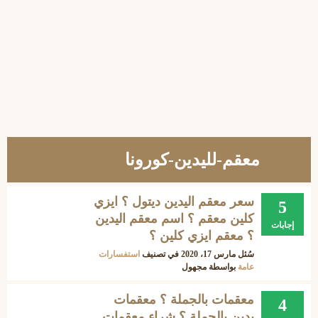
معقم-لليدين-كورونا
سعر معقم اليدين ديتول ؟ ايزي
5
كلين معقم ؟ اسم معقم اليدين
إجابات
؟ معقم ايزي كلين ؟
سُئل
مارس 17، 2020
في تصنيف
استفسارات
عامة
بواسطة
مجهول
معقمات بالجملة ؟ معقمات
4
يدين بالجملة ؟ شراء معقمات