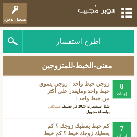
تسجيل الدخول
اطرح استفسار
معنى-الخيط-للمتزوجين
زوجي خيط واحد ! زوجي يسوي
8
خيط واحد ومايقدر على أكثر
إجابات
من خيط واحد !
سُئل
سبتمبر 2، 2020
في تصنيف
مشكلتي
بواسطة
مجهول
كم خيط يعطيك زوجك ؟ كم
7
يعطيك زوجك خيط ؟ كم خيط
إجابات