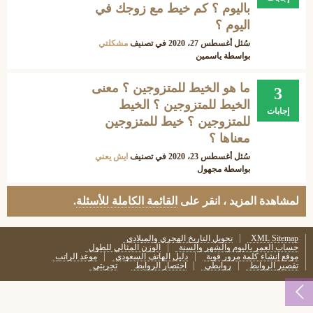
باليوم ؟ كم خيط مع زوجك في
اليوم ؟
سُئل
أغسطس 27، 2020
في تصنيف
مشكلتي
بواسطة
ياسمين
ما هو الخيط للمتزوجين ؟ معنى
3
الخيط للمتزوجين ؟ الخيط
إجابات
للمتزوجين ؟ خيط للمتزوجين
معناها ؟
سُئل
أغسطس 23، 2020
في تصنيف
ايش يعني
بواسطة
مجهول
لمشاهدة المزيد ، انقر على
القائمة الكاملة للأسئلة
.
XML Sitemap
تحويل التاريخ الهجري والميلادي
حساب العمر باليوم والشهر والسنة
الوزن المثالي للطول
موقع إنشاء كلمة مرور قوية
دليل الهاتف السعودي
موعد الراتب
تقصير الروابط
روابطي
اختصار الروابط
تجربتي