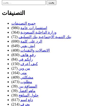
التصنيفات
جميع التصنيفات
استفسارات عامة
(986)
وزارة الداخلية السعودية
(364)
بنك التنمية الاجتماعية بنك التسليف
(72)
الرد على كلمة
(690)
ايش يعني
(649)
الاتصالات والتقنيات
(408)
رقم هاتف
(830)
رأيكم في
(84)
كيف أعرف
(150)
من وين
(27)
متى
(164)
مشكلتي
(409)
مطلوب
(473)
المسافة بين
(39)
ماهو أفضل
(39)
حلول المناهج
(39)
دلع اسم
(617)
بحرف
(214)