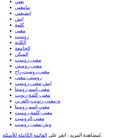
يعني
مامعنى
ايشيعني
ايش
كلمة
معنى
روميت
الكلية
الجامعة
السكن
معنى-روميت
معنى-روميتي
معنى-روميت-راج
روميتي-معنى
ايش-معنى-روميت
معنى-اسم-روميتا
معنى-كلمة-رتويت
م-معنى-رتويت-بالعربي
معني-اسم-روميتا
معنى-كلمة-روميت
معنى-الروميت
وش-معنى-روميت
.
لمشاهدة المزيد ، انقر على
القائمة الكاملة للأسئلة