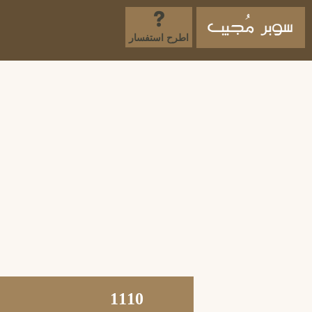
اطرح استفسار
1110